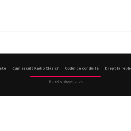
tate
Cum ascult Radio Clasic?
Codul de conduită
Drept la repli
© Radio Clasic, 2026