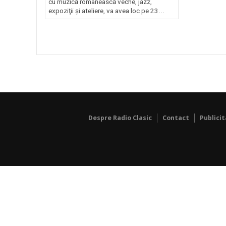
cu muzică românească veche, jazz,
expoziţii şi ateliere, va avea loc pe 23...
Despre Radio Clasic
Contact
Publici