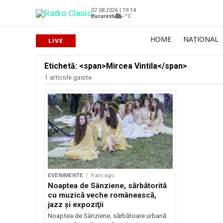
07.08.2026 | 19:14
Bucuresti
--°C
HOME
NAȚIONAL
Etichetă: <span>Mircea Vintila</span>
1 articole gasite
EVENIMENTE
9 ani ago
Noaptea de Sânziene, sărbătorită
cu muzică veche românească,
jazz şi expoziţii
Noaptea de Sânziene, sărbătoare urbană