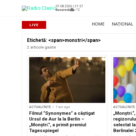
07.08.2026 | 21:57
Bucuresti
--°C
HOME
NAȚIONAL
Etichetă: <span>monstri</span>
2 articole gasite
ACTUALITATE
7 ani ago
ACTUALITATE
Filmul ”Synonymes” a câştigat
„Monştri.“
Ursul de Aur la la Berlin –
regizorulu
„Monştri.”, a primit premiul
selectat l
Tagesspiegel
Berlinalei