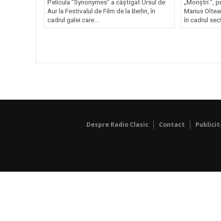
Pelicula ”Synonymes” a câştigat Ursul de
„Monştri.”, p
Aur la Festivalul de Film de la Berlin, în
Marius Oltea
cadrul galei care...
în cadrul sec
Despre Radio Clasic
Contact
Publici