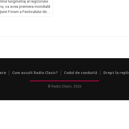
rimul lungmetraj al regizorului
nu, va avea premiera mondială
ţiunii Forum a Festivalului de...
tate
Cum ascult Radio Clasic?
Codul de conduită
Drept la repli
© Radio Clasic, 2026