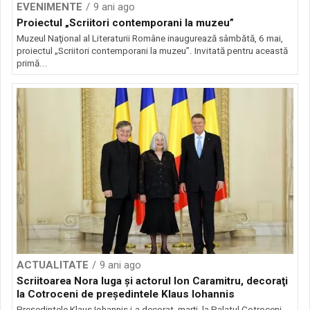
EVENIMENTE
9 ani ago
Proiectul „Scriitori contemporani la muzeu”
Muzeul Naţional al Literaturii Române inaugurează sâmbătă, 6 mai,
proiectul „Scriitori contemporani la muzeu”. Invitată pentru această
primă...
ACTUALITATE
9 ani ago
Scriitoarea Nora Iuga şi actorul Ion Caramitru, decoraţi
la Cotroceni de preşedintele Klaus Iohannis
Preşedintele Klaus Iohannis i-a decorat, marţi, la Palatul Cotroceni,