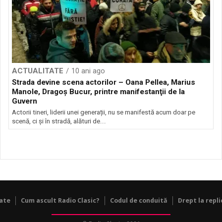
ACTUALITATE
10 ani ago
Strada devine scena actorilor – Oana Pellea, Marius
Manole, Dragoş Bucur, printre manifestanţii de la
Guvern
Actorii tineri, liderii unei generații, nu se manifestă acum doar pe
scenă, ci şi în stradă, alături de...
tate
Cum ascult Radio Clasic?
Codul de conduită
Drept la repli