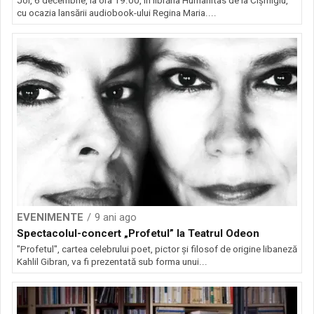
Joi, 6 decembrie, la ora 19.00, în librăria Humanitas de la Cișmigiu,
cu ocazia lansării audiobook-ului Regina Maria....
EVENIMENTE
9 ani ago
Spectacolul-concert „Profetul” la Teatrul Odeon
"Profetul", cartea celebrului poet, pictor și filosof de origine libaneză
Kahlil Gibran, va fi prezentată sub forma unui...