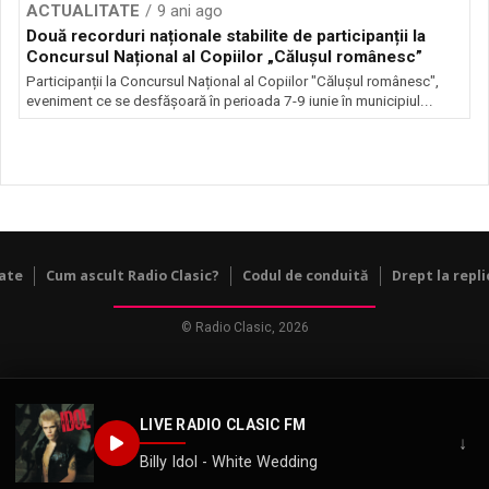
ACTUALITATE
9 ani ago
Două recorduri naționale stabilite de participanții la
Concursul Național al Copiilor „Călușul românesc”
Participanții la Concursul Național al Copiilor "Călușul românesc",
eveniment ce se desfășoară în perioada 7-9 iunie în municipiul...
tate
Cum ascult Radio Clasic?
Codul de conduită
Drept la repli
© Radio Clasic, 2026
LIVE RADIO CLASIC FM
↓
Billy Idol - White Wedding