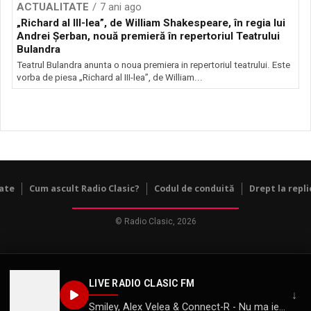
ACTUALITATE
7 ani ago
„Richard al III-lea”, de William Shakespeare, în regia lui
Andrei Şerban, nouă premieră în repertoriul Teatrului
Bulandra
Teatrul Bulandra anunta o noua premiera in repertoriul teatrului. Este
vorba de piesa „Richard al III-lea”, de William...
tate
Cum ascult Radio Clasic?
Codul de conduită
Drept la repli
© Radio Clasic, 2026
LIVE RADIO CLASIC FM
↓
Smiley, Alex Velea & Connect-R - Nu ma ierta