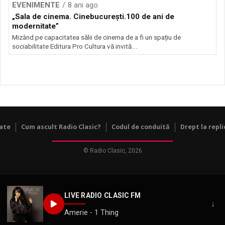
EVENIMENTE
8 ani ago
„Sala de cinema. Cinebucurești.100 de ani de
modernitate”
Mizând pe capacitatea sălii de cinema de a fi un spațiu de
sociabilitate Editura Pro Cultura vă invită...
tate
Cum ascult Radio Clasic?
Codul de conduită
Drept la repli
© Radio Clasic, 2026
LIVE RADIO CLASIC FM
↓
Amerie - 1 Thing