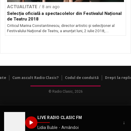
ACTUALITATE
8 ani ago
Selecția oficială a spectacolelor din Festivalul Național
de Teatru 2018
Criticul Marina Constantinescu, director artistic şi selecţioner al
Festivalului Naţional de Teatru, a anunțat luni, 2 iulie 2018,...
tate
Cum ascult Radio Clasic?
Codul de conduită
Drept la repli
© Radio Clasic, 2026
LIVE RADIO CLASIC FM
↓
Lidia Buble - Amândoi