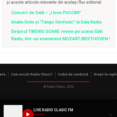
și aceste articole relevante din același flux editorial.
Concert de Gală – „I love PUCCINI”
Analia Selis și “Tango Simfonic” la Sala Radio
Dirijorul TIBERIU SOARE revine pe scena Sălii
Radio, într-un eveniment MOZART/BEETHOVEN !
tate
Cum ascult Radio Clasic?
Codul de conduită
Drept la repli
© Radio Clasic, 2026
LIVE RADIO CLASIC FM
↓