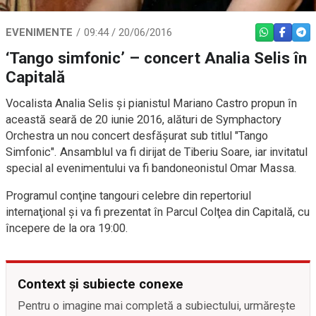
EVENIMENTE
09:44 / 20/06/2016
WHATSAPP
FACEBO
TEL
‘Tango simfonic’ – concert Analia Selis în
Capitală
Vocalista Analia Selis şi pianistul Mariano Castro propun în
această seară de 20 iunie 2016, alături de Symphactory
Orchestra un nou concert desfăşurat sub titlul "Tango
Simfonic". Ansamblul va fi dirijat de Tiberiu Soare, iar invitatul
special al evenimentului va fi bandoneonistul Omar Massa.
Programul conţine tangouri celebre din repertoriul
internaţional şi va fi prezentat în Parcul Colţea din Capitală, cu
începere de la ora 19:00.
Context și subiecte conexe
Pentru o imagine mai completă a subiectului, urmărește