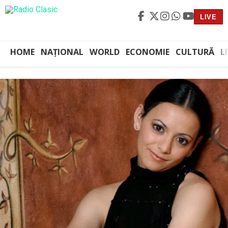
LIVE
HOME
NAȚIONAL
WORLD
ECONOMIE
CULTURĂ
L