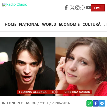
LIVE
HOME
NAȚIONAL
WORLD
ECONOMIE
CULTURĂ
L
IN TONURI CLASICE
23:31 / 20/06/2016
WHATSAPP
FACEBO
TEL