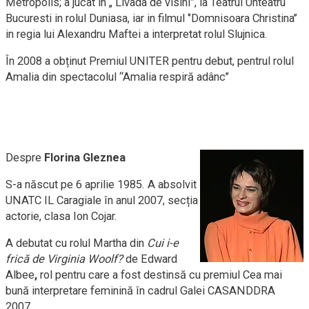
Metropolis; a jucat in „ Livada de visini”, la Teatrul Unteatru
Bucuresti in rolul Duniasa, iar in filmul ‘’Domnisoara Christina’’
in regia lui Alexandru Maftei a interpretat rolul Slujnica.
În 2008 a obținut Premiul UNITER pentru debut, pentrul rolul
Amalia din spectacolul “Amalia respiră adânc’’
Despre
Florina Gleznea
S-a născut pe 6 aprilie 1985. A absolvit
UNATC IL Caragiale în anul 2007, secția
actorie, clasa Ion Cojar.
A debutat cu rolul Martha din
Cui i-e
frică de Virginia Woolf?
de Edward
Albee
,
rol pentru care a fost destinsă cu premiul Cea mai
bună interpretare feminină în cadrul Galei CASANDDRA
2007.