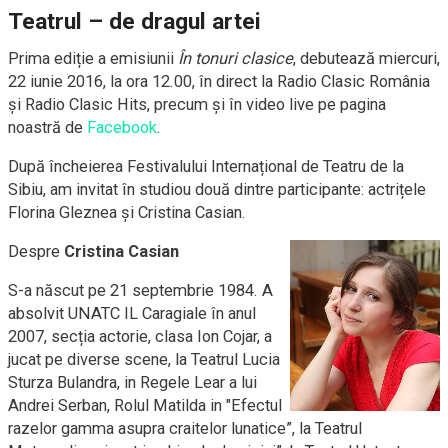
Teatrul – de dragul artei
Prima ediție a emisiunii
În tonuri clasice
, debutează miercuri,
22 iunie 2016, la ora 12.00, în direct la Radio Clasic România
și Radio Clasic Hits, precum și în video live pe pagina
noastră de
Facebook
.
După încheierea Festivalului Internațional de Teatru de la
Sibiu, am invitat în studiou două dintre participante: actrițele
Florina Gleznea și Cristina Casian.
Despre
Cristina Casian
S-a născut pe 21 septembrie 1984. A
absolvit UNATC IL Caragiale în anul
2007, secția actorie, clasa Ion Cojar, a
jucat pe diverse scene, la Teatrul Lucia
Sturza Bulandra, in Regele Lear a lui
Andrei Serban, Rolul Matilda in "Efectul
razelor gamma asupra craitelor lunatice”, la Teatrul