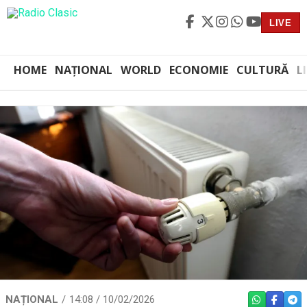
LIVE
HOME
NAȚIONAL
WORLD
ECONOMIE
CULTURĂ
L
NAȚIONAL
14:08 / 10/02/2026
WHATSAPP
FACEBO
TEL