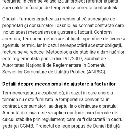
februarie, în care se va analiza un proiect referitor la plata
apei calde în funcție de temperatura corectă contractuală.
Oficialii Termoenergetica au menționat că asociațiile de
proprietari și consumatorii casnici au semnat contracte care
includ acest mecanism de ajustare a facturii. Conform
acestora, Termoenergetica are obligații specifice de livrare a
agentului termic, iar în cazul nerespectării acestor obligații,
factura se va reduce. Metodologia de stabilire a diminuărilor
este reglementată prin Ordinul 91/2007, aprobat de
Autoritatea Națională de Reglementare în Domeniul
Serviciilor Comunitare de Utilități Publice (ANRSC).
Detalii despre mecanismul de ajustare a facturilor
Termoenergetica a explicat că, în cazul în care energia
termică nu este furnizată la temperatura convenită în
contract, consumatorii au dreptul la o diminuare a prețului.
Această diminuare se va aplica conform unei formule de
calcul stabilite prin regulament, care va fi discutată în cadrul
ședinței CGMB. Proiectul de lege propus de Daniel Băluță