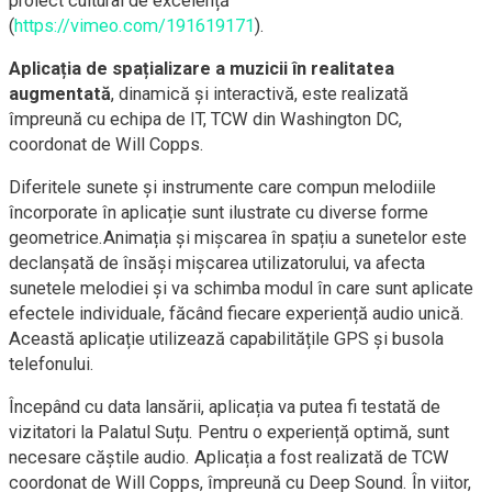
proiect cultural de excelență
(
https://vimeo.com/191619171
).
Aplicația de spațializare a muzicii în realitatea
augmentată
, dinamică și interactivă, este realizată
împreună cu echipa de IT, TCW din Washington DC,
coordonat de Will Copps.
Diferitele sunete și instrumente care compun melodiile
încorporate în aplicație sunt ilustrate cu diverse forme
geometrice.Animația și mișcarea în spațiu a sunetelor este
declanșată de însăși mișcarea utilizatorului, va afecta
sunetele melodiei și va schimba modul în care sunt aplicate
efectele individuale, făcând fiecare experiență audio unică.
Această aplicație utilizează capabilitățile GPS și busola
telefonului.
Începând cu data lansării, aplicația va putea fi testată de
vizitatori la Palatul Suțu. Pentru o experiență optimă, sunt
necesare căștile audio. Aplicația a fost realizată de TCW
coordonat de Will Copps, împreună cu Deep Sound. În viitor,