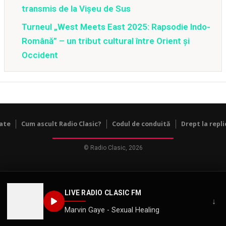
transmis de la Vișeu de Sus
Turneul „West Meets East 2025: Rapsodie Indo-
Română” – un tribut cultural între Orient și
Occident
tate
Cum ascult Radio Clasic?
Codul de conduită
Drept la repli
© Radio Clasic, 2026
LIVE RADIO CLASIC FM
↓
Marvin Gaye - Sexual Healing