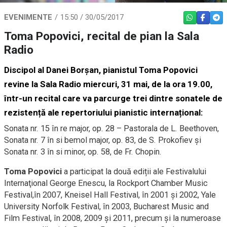
EVENIMENTE
15:50 / 30/05/2017
WHATSAPP
FACEBO
TEL
Toma Popovici, recital de pian la Sala
Radio
Discipol al Danei Borșan, pianistul Toma Popovici
revine la Sala Radio miercuri, 31 mai, de la ora 19.00,
într-un recital care va parcurge trei dintre sonatele de
rezistență ale repertoriului pianistic internațional:
Sonata nr. 15 în re major, op. 28 – Pastorala de L. Beethoven,
Sonata nr. 7 în si bemol major, op. 83, de S. Prokofiev și
Sonata nr. 3 în si minor, op. 58, de Fr. Chopin.
Toma Popovici
a participat la două ediții ale Festivalului
Internaţional George Enescu, la Rockport Chamber Music
Festival,în 2007, Kneisel Hall Festival, în 2001 şi 2002, Yale
University Norfolk Festival, în 2003, Bucharest Music and
Film Festival, în 2008, 2009 şi 2011, precum şi la numeroase