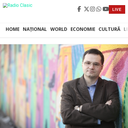
LIVE
HOME
NAȚIONAL
WORLD
ECONOMIE
CULTURĂ
L