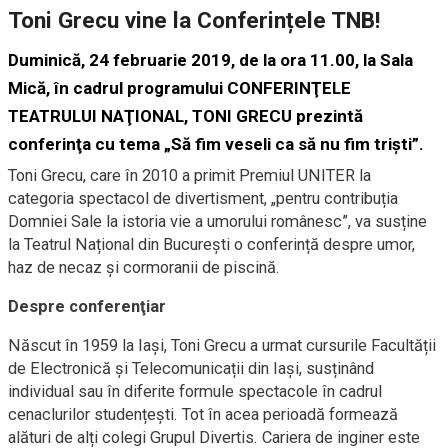
Toni Grecu vine la Conferințele TNB!
Duminică, 24 februarie 2019, de la ora 11.00, la Sala
Mică, în cadrul programului CONFERINŢELE
TEATRULUI NAŢIONAL, TONI GRECU prezintă
conferinţa cu tema „Să fim veseli ca să nu fim triști”.
Toni Grecu, care în 2010 a primit Premiul UNITER la
categoria spectacol de divertisment, „pentru contribuția
Domniei Sale la istoria vie a umorului românesc”, va susține
la Teatrul Național din București o conferință despre umor,
haz de necaz și cormoranii de piscină.
Despre conferenţiar
Născut în 1959 la Iași, Toni Grecu a urmat cursurile Facultății
de Electronică și Telecomunicații din Iași, susținând
individual sau în diferite formule spectacole în cadrul
cenaclurilor studențești. Tot în acea perioadă formează
alături de alți colegi Grupul Divertis. Cariera de inginer este