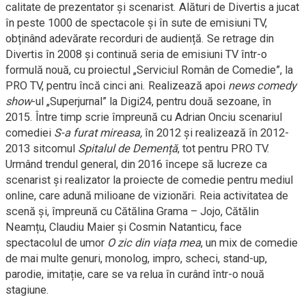
calitate de prezentator și scenarist. Alături de Divertis a jucat
în peste 1000 de spectacole și în sute de emisiuni TV,
obținând adevărate recorduri de audiență. Se retrage din
Divertis în 2008 și continuă seria de emisiuni TV într-o
formulă nouă, cu proiectul „Serviciul Român de Comedie”, la
PRO TV, pentru încă cinci ani. Realizează apoi
news comedy
show
-ul „Superjurnal” la Digi24, pentru două sezoane, în
2015. Între timp scrie împreună cu Adrian Onciu scenariul
comediei
S-a furat mireasa,
în 2012 și realizează în 2012-
2013 sitcomul
Spitalul de Demență
, tot pentru PRO TV.
Urmând trendul general, din 2016 începe să lucreze ca
scenarist și realizator la proiecte de comedie pentru mediul
online, care adună milioane de vizionări. Reia activitatea de
scenă și, împreună cu Cătălina Grama – Jojo, Cătălin
Neamțu, Claudiu Maier și Cosmin Natanticu, face
spectacolul de umor
O zic din viața mea
, un mix de comedie
de mai multe genuri, monolog, impro, scheci, stand-up,
parodie, imitație, care se va relua în curând într-o nouă
stagiune.