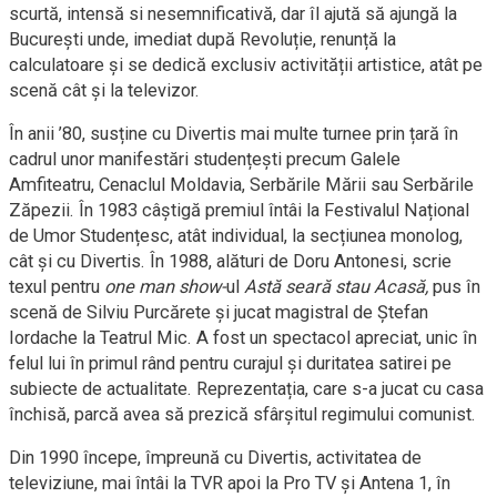
scurtă, intensă si nesemnificativă, dar îl ajută să ajungă la
București unde, imediat după Revoluție, renunță la
calculatoare și se dedică exclusiv activității artistice, atât pe
scenă cât și la televizor.
În anii ’80, susține cu Divertis mai multe turnee prin țară în
cadrul unor manifestări studențești precum Galele
Amfiteatru, Cenaclul Moldavia, Serbările Mării sau Serbările
Zăpezii. În 1983 câștigă premiul întâi la Festivalul Național
de Umor Studențesc, atât individual, la secțiunea monolog,
cât și cu Divertis. În 1988, alături de Doru Antonesi, scrie
texul pentru
one man show-
ul
Astă seară stau Acasă,
pus în
scenă de Silviu Purcărete și jucat magistral de Ștefan
Iordache la Teatrul Mic. A fost un spectacol apreciat, unic în
felul lui în primul rând pentru curajul și duritatea satirei pe
subiecte de actualitate. Reprezentația, care s-a jucat cu casa
închisă, parcă avea să prezică sfârșitul regimului comunist.
Din 1990 începe, împreună cu Divertis, activitatea de
televiziune, mai întâi la TVR apoi la Pro TV și Antena 1, în