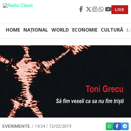
LIVE
HOME
NAȚIONAL
WORLD
ECONOMIE
CULTURĂ
L
EVENIMENTE
14:34 / 12/02/2019
WHATSAPP
FACEBO
TEL