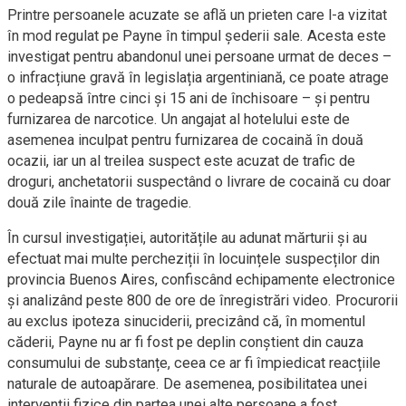
Printre persoanele acuzate se află un prieten care l-a vizitat
în mod regulat pe Payne în timpul șederii sale. Acesta este
investigat pentru abandonul unei persoane urmat de deces –
o infracțiune gravă în legislația argentiniană, ce poate atrage
o pedeapsă între cinci și 15 ani de închisoare – și pentru
furnizarea de narcotice. Un angajat al hotelului este de
asemenea inculpat pentru furnizarea de cocaină în două
ocazii, iar un al treilea suspect este acuzat de trafic de
droguri, anchetatorii suspectând o livrare de cocaină cu doar
două zile înainte de tragedie.
În cursul investigației, autoritățile au adunat mărturii și au
efectuat mai multe percheziții în locuințele suspecților din
provincia Buenos Aires, confiscând echipamente electronice
și analizând peste 800 de ore de înregistrări video. Procurorii
au exclus ipoteza sinuciderii, precizând că, în momentul
căderii, Payne nu ar fi fost pe deplin conștient din cauza
consumului de substanțe, ceea ce ar fi împiedicat reacțiile
naturale de autoapărare. De asemenea, posibilitatea unei
intervenții fizice din partea unei alte persoane a fost