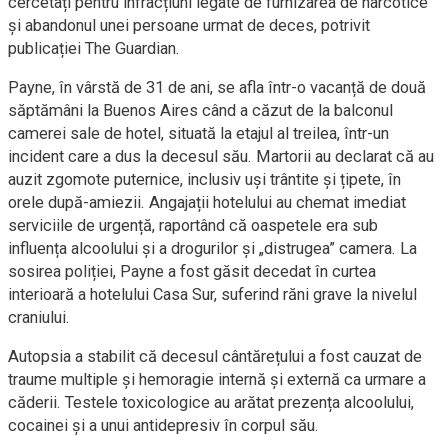
cercetați pentru infracțiuni legate de furnizarea de narcotice
și abandonul unei persoane urmat de deces, potrivit
publicației The Guardian.
Payne, în vârstă de 31 de ani, se afla într-o vacanță de două
săptămâni la Buenos Aires când a căzut de la balconul
camerei sale de hotel, situată la etajul al treilea, într-un
incident care a dus la decesul său. Martorii au declarat că au
auzit zgomote puternice, inclusiv uși trântite și țipete, în
orele după-amiezii. Angajații hotelului au chemat imediat
serviciile de urgență, raportând că oaspetele era sub
influența alcoolului și a drogurilor și „distrugea” camera. La
sosirea poliției, Payne a fost găsit decedat în curtea
interioară a hotelului Casa Sur, suferind răni grave la nivelul
craniului.
Autopsia a stabilit că decesul cântărețului a fost cauzat de
traume multiple și hemoragie internă și externă ca urmare a
căderii. Testele toxicologice au arătat prezența alcoolului,
cocainei și a unui antidepresiv în corpul său.