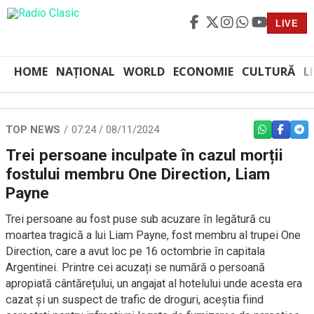
LIVE
HOME
NAȚIONAL
WORLD
ECONOMIE
CULTURĂ
L
TOP NEWS
07:24 / 08/11/2024
WHATSAPP
FACEBO
TEL
Trei persoane inculpate în cazul morții
fostului membru One Direction, Liam
Payne
Trei persoane au fost puse sub acuzare în legătură cu
moartea tragică a lui Liam Payne, fost membru al trupei One
Direction, care a avut loc pe 16 octombrie în capitala
Argentinei. Printre cei acuzați se numără o persoană
apropiată cântărețului, un angajat al hotelului unde acesta era
cazat și un suspect de trafic de droguri, aceștia fiind