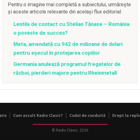
Pentru o imagine mai completă a subiectului, urmărește
și aceste articole relevante din același flux editorial.
Lentila de contact cu Stelian Tănase – România
o poveste de succes?
Meta, amendată cu 942 de milioane de dolari
pentru eșecul în protejarea copiilor
Germania anulează programul fregatelor de
război, pierderi majore pentru Rheinmetall
tate
Cum ascult Radio Clasic?
Codul de conduită
Drept la repli
© Radio Clasic, 2026