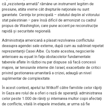
că „rezistenţa armată” rămâne un instrument legitim de
presiune, atâta vreme cât drepturile naţionale nu sunt
garantate. Cerinţa lor principală – statutul deplin al viitorului
stat palestinian – pare însă dificil de armonizat cu cadrul
propus de Washington, care pune accent pe reconstrucţie
rapidă şi securitate regională.
Administraţia americană a plasat rezolvarea conflictului
deasupra agendei sale externe, după cum au subliniat repetat
reprezentanţii Casei Albe. Cu toate acestea, negocierile
anterioare au eşuat în faţa obstacolelor fundamentale:
taberele aflate în război nu par dispuse să facă concesii
majore, iar tensiunile interne din Israel, exacerbate de critici
privind gestionarea umanitară a crizei, adaugă un nivel
suplimentar de complexitate.
În acest context, apelul lui Witkoff către familiile celor răpiţi
în Gaza are rolul de a oferi o rază de speranţă: administrarea
celor peste 1.000 de răniţi şi internarea multor copii afectaţi
de conflicte, vitală în etapele imediate, ar urma să fie