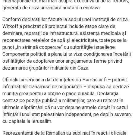
internaţionale tot mai mari asupra executivului de la Tel Aviv,
generată de criza umanitară acută din enclavă.
Conform declaraţiilor făcute la sediul unei instituţii de criză,
Witkoff a precizat că proiectul include etape clare de
deminare, reparaţii de infrastructură, asistenţă medicală şi
reconectarea reţelelor de apă şi electricitate, toate puse la
punct „în strânsă cooperare” cu autorităţile israeliene.
Componenta politică a planului ar viza condiţionarea încetării
ostilităţilor de adoptarea unor angajamente ferme privind
dezarmarea grupărilor militante din Gaza.
Oficialul american a dat de înţeles că Hamas ar fi – potrivit
informaţiilor transmise de negociatori – dispusă să cedeze
muniţia grea pentru a obţine o pace durabilă. Declaraţia
contrazice poziţia publică a militanţilor, care au reiterat în
ultimele săptămâni că nu vor depune armele decât în cazul
înfiinţării unui stat palestinian independent, pe deplin suveran,
cu capitala la Ierusalim.
Reprezentanţii de la Ramallah au subliniat în reacţii oficiale