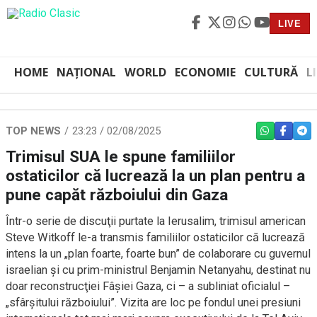
LIVE
HOME
NAȚIONAL
WORLD
ECONOMIE
CULTURĂ
L
TOP NEWS
23:23 / 02/08/2025
WHATSAPP
FACEBO
TEL
Trimisul SUA le spune familiilor
ostaticilor că lucrează la un plan pentru a
pune capăt războiului din Gaza
Într-o serie de discuţii purtate la Ierusalim, trimisul american
Steve Witkoff le-a transmis familiilor ostaticilor că lucrează
intens la un „plan foarte, foarte bun” de colaborare cu guvernul
israelian şi cu prim-ministrul Benjamin Netanyahu, destinat nu
doar reconstrucţiei Fâşiei Gaza, ci – a subliniat oficialul –
„sfârşitului războiului”. Vizita are loc pe fondul unei presiuni