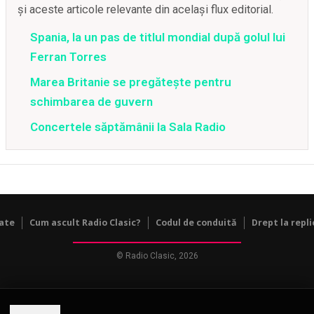
și aceste articole relevante din același flux editorial.
Spania, la un pas de titlul mondial după golul lui
Ferran Torres
Marea Britanie se pregătește pentru
schimbarea de guvern
Concertele săptămânii la Sala Radio
tate
Cum ascult Radio Clasic?
Codul de conduită
Drept la repli
© Radio Clasic, 2026