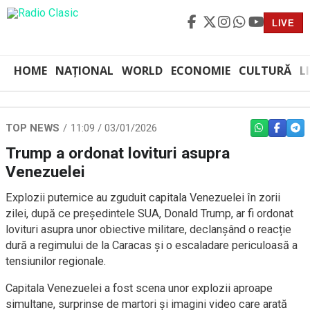
LIVE
HOME
NAȚIONAL
WORLD
ECONOMIE
CULTURĂ
L
TOP NEWS
11:09 / 03/01/2026
WHATSAPP
FACEBO
TEL
Trump a ordonat lovituri asupra
Venezuelei
Explozii puternice au zguduit capitala Venezuelei în zorii
zilei, după ce președintele SUA, Donald Trump, ar fi ordonat
lovituri asupra unor obiective militare, declanșând o reacție
dură a regimului de la Caracas și o escaladare periculoasă a
tensiunilor regionale.
Capitala Venezuelei a fost scena unor explozii aproape
simultane, surprinse de martori și imagini video care arată