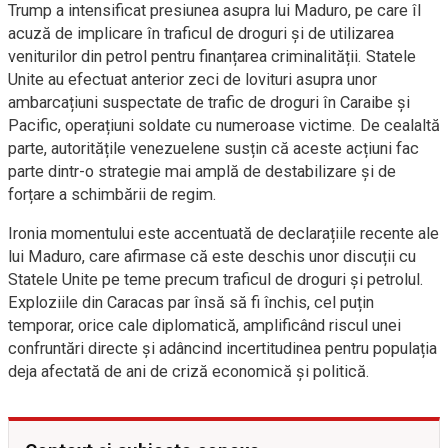
Trump a intensificat presiunea asupra lui Maduro, pe care îl
acuză de implicare în traficul de droguri și de utilizarea
veniturilor din petrol pentru finanțarea criminalității. Statele
Unite au efectuat anterior zeci de lovituri asupra unor
ambarcațiuni suspectate de trafic de droguri în Caraibe și
Pacific, operațiuni soldate cu numeroase victime. De cealaltă
parte, autoritățile venezuelene susțin că aceste acțiuni fac
parte dintr-o strategie mai amplă de destabilizare și de
forțare a schimbării de regim.
Ironia momentului este accentuată de declarațiile recente ale
lui Maduro, care afirmase că este deschis unor discuții cu
Statele Unite pe teme precum traficul de droguri și petrolul.
Exploziile din Caracas par însă să fi închis, cel puțin
temporar, orice cale diplomatică, amplificând riscul unei
confruntări directe și adâncind incertitudinea pentru populația
deja afectată de ani de criză economică și politică.