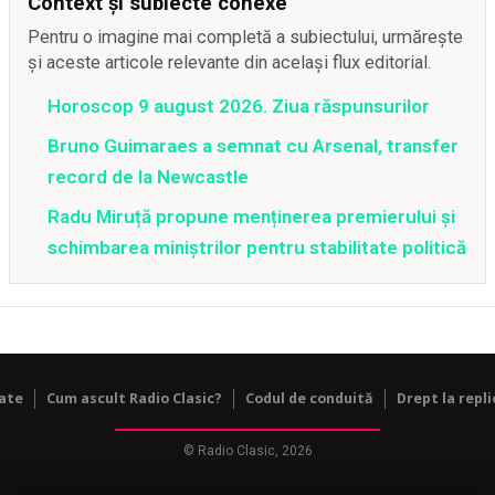
Context și subiecte conexe
Pentru o imagine mai completă a subiectului, urmărește
și aceste articole relevante din același flux editorial.
Horoscop 9 august 2026. Ziua răspunsurilor
Bruno Guimaraes a semnat cu Arsenal, transfer
record de la Newcastle
Radu Miruță propune menținerea premierului și
schimbarea miniștrilor pentru stabilitate politică
tate
Cum ascult Radio Clasic?
Codul de conduită
Drept la repli
© Radio Clasic, 2026