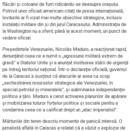
flăcări și coloane de fum ridicându-se deasupra orașului.
Potrivit unor oficiali americani citați de presa internațională,
loviturile ar fi vizat mai multe obiective strategice, inclusiv
instalații militare din și din jurul Caracasului. Administrația de
la Washington nu a oferit, până la acest moment, un punct de
vedere oficial.
Președintele Venezuelei, Nicolás Maduro, a reacționat rapid,
denunțând ceea ce a numit o „agresiune militară extrem de
gravă” a Statelor Unite și a anunțat instituirea stării de urgență
pe întreg teritoriul național. Într-o declarație oficială, guvernul
de la Caracas a susținut că atacurile ar avea ca scop
„sechestrarea resurselor strategice ale Venezuelei, în
special petrolul și mineralele”, și subminarea independenței
politice a țării. Maduro a cerut activarea planurilor de apărare
și mobilizarea tuturor forțelor politice și sociale pentru a
condamna ceea ce a calificat drept un „atac imperialist”.
Mărturiile din teren descriu momente de panică intensă. O
jurnalistă aflată în Caracas a relatat că a văzut o explozie de