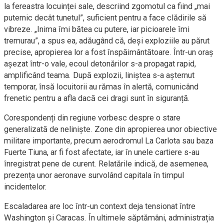
la fereastra locuinței sale, descriind zgomotul ca fiind „mai
puternic decât tunetul”, suficient pentru a face clădirile să
vibreze. „Inima îmi bătea cu putere, iar picioarele îmi
tremurau”, a spus ea, adăugând că, deși exploziile au părut
precise, apropierea lor a fost înspăimântătoare. Într-un oraș
așezat într-o vale, ecoul detonărilor s-a propagat rapid,
amplificând teama. După explozii, liniștea s-a așternut
temporar, însă locuitorii au rămas în alertă, comunicând
frenetic pentru a afla dacă cei dragi sunt în siguranță.
Corespondenți din regiune vorbesc despre o stare
generalizată de neliniște. Zone din apropierea unor obiective
militare importante, precum aerodromul La Carlota sau baza
Fuerte Tiuna, ar fi fost afectate, iar în unele cartiere s-au
înregistrat pene de curent. Relatările indică, de asemenea,
prezența unor aeronave survolând capitala în timpul
incidentelor.
Escaladarea are loc într-un context deja tensionat între
Washington și Caracas. În ultimele săptămâni, administrația