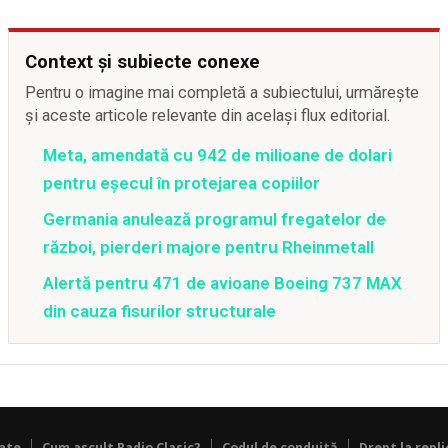
Context și subiecte conexe
Pentru o imagine mai completă a subiectului, urmărește
și aceste articole relevante din același flux editorial.
Meta, amendată cu 942 de milioane de dolari
pentru eșecul în protejarea copiilor
Germania anulează programul fregatelor de
război, pierderi majore pentru Rheinmetall
Alertă pentru 471 de avioane Boeing 737 MAX
din cauza fisurilor structurale
tate
Cum ascult Radio Clasic?
Codul de conduită
Drept la repli