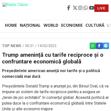
LIVE
HOME
NAȚIONAL
WORLD
ECONOMIE
CULTURĂ
L
TOP NEWS
00:31 / 14/02/2025
WHATSAPP
FACEBO
TEL
Trump amenință cu tarife reciproce și o
confruntare economică globală
Președintele american anunță noi tarife și o politică
comercială mai dură
Președintele Donald Trump a anunțat joi, din Biroul Oval, că va
impune un sistem de tarife reciproce pentru a asigura un
„teren de joc echitabil” în comerțul global. Această politică ar
putea duce la o confruntare economică globală între Statele
Unite și alte economii majore.