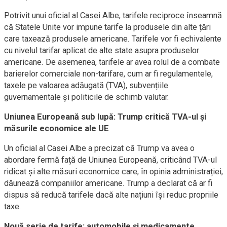
Potrivit unui oficial al Casei Albe, tarifele reciproce înseamnă
că Statele Unite vor impune tarife la produsele din alte țări
care taxează produsele americane. Tarifele vor fi echivalente
cu nivelul tarifar aplicat de alte state asupra produselor
americane. De asemenea, tarifele ar avea rolul de a combate
barierelor comerciale non-tarifare, cum ar fi regulamentele,
taxele pe valoarea adăugată (TVA), subvențiile
guvernamentale și politicile de schimb valutar.
Uniunea Europeană sub lupă: Trump critică TVA-ul și
măsurile economice ale UE
Un oficial al Casei Albe a precizat că Trump va avea o
abordare fermă față de Uniunea Europeană, criticând TVA-ul
ridicat și alte măsuri economice care, în opinia administrației,
dăunează companiilor americane. Trump a declarat că ar fi
dispus să reducă tarifele dacă alte națiuni își reduc propriile
taxe.
Nouă serie de tarife: automobile și medicamente