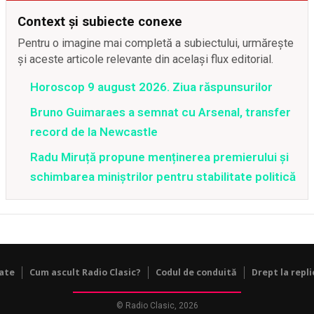
Context și subiecte conexe
Pentru o imagine mai completă a subiectului, urmărește
și aceste articole relevante din același flux editorial.
Horoscop 9 august 2026. Ziua răspunsurilor
Bruno Guimaraes a semnat cu Arsenal, transfer
record de la Newcastle
Radu Miruță propune menținerea premierului și
schimbarea miniștrilor pentru stabilitate politică
tate
Cum ascult Radio Clasic?
Codul de conduită
Drept la repli
© Radio Clasic, 2026