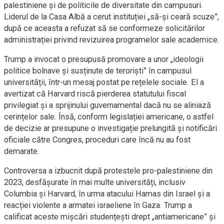
palestiniene și de politicile de diversitate din campusuri.
Liderul de la Casa Albă a cerut instituției „să-și ceară scuze”,
după ce aceasta a refuzat să se conformeze solicitărilor
administrației privind revizuirea programelor sale academice.
Trump a invocat o presupusă promovare a unor „ideologii
politice bolnave și susținute de teroriști” în campusul
universității, într-un mesaj postat pe rețelele sociale. El a
avertizat că Harvard riscă pierderea statutului fiscal
privilegiat și a sprijinului guvernamental dacă nu se aliniază
cerințelor sale. Însă, conform legislației americane, o astfel
de decizie ar presupune o investigație prelungită și notificări
oficiale către Congres, proceduri care încă nu au fost
demarate.
Controversa a izbucnit după protestele pro-palestiniene din
2023, desfășurate în mai multe universități, inclusiv
Columbia și Harvard, în urma atacului Hamas din Israel și a
reacției violente a armatei israeliene în Gaza. Trump a
calificat aceste mișcări studențești drept „antiamericane” și