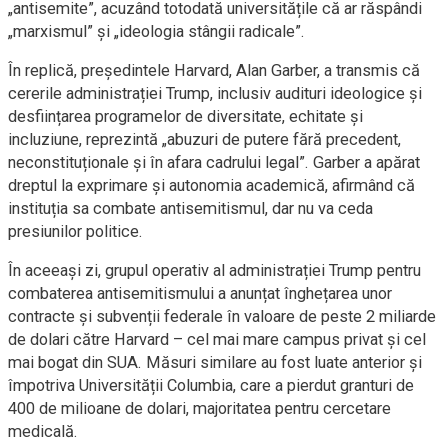
„antisemite”, acuzând totodată universitățile că ar răspândi
„marxismul” și „ideologia stângii radicale”.
În replică, președintele Harvard, Alan Garber, a transmis că
cererile administrației Trump, inclusiv audituri ideologice și
desființarea programelor de diversitate, echitate și
incluziune, reprezintă „abuzuri de putere fără precedent,
neconstituționale și în afara cadrului legal”. Garber a apărat
dreptul la exprimare și autonomia academică, afirmând că
instituția sa combate antisemitismul, dar nu va ceda
presiunilor politice.
În aceeași zi, grupul operativ al administrației Trump pentru
combaterea antisemitismului a anunțat înghețarea unor
contracte și subvenții federale în valoare de peste 2 miliarde
de dolari către Harvard – cel mai mare campus privat și cel
mai bogat din SUA. Măsuri similare au fost luate anterior și
împotriva Universității Columbia, care a pierdut granturi de
400 de milioane de dolari, majoritatea pentru cercetare
medicală.