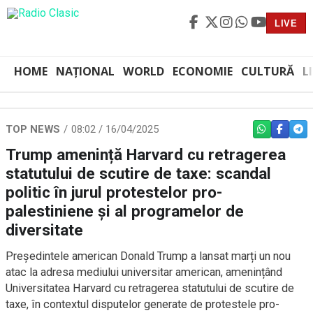
LIVE
HOME
NAȚIONAL
WORLD
ECONOMIE
CULTURĂ
L
TOP NEWS
08:02 / 16/04/2025
WHATSAPP
FACEBO
TEL
Trump amenință Harvard cu retragerea
statutului de scutire de taxe: scandal
politic în jurul protestelor pro-
palestiniene și al programelor de
diversitate
Președintele american Donald Trump a lansat marți un nou
atac la adresa mediului universitar american, amenințând
Universitatea Harvard cu retragerea statutului de scutire de
taxe, în contextul disputelor generate de protestele pro-