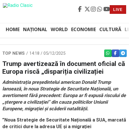
LIVE
HOME
NAȚIONAL
WORLD
ECONOMIE
CULTURĂ
L
TOP NEWS
14:18 / 05/12/2025
WHATSAPP
FACEBO
TEL
Trump avertizează în document oficial că
Europa riscă „dispariția civilizației
Administrația președintelui american Donald Trump
lansează, în noua Strategie de Securitate Națională, un
avertisment fără precedent: Europa ar fi expusă riscului de
„ștergere a civilizației” din cauza politicilor Uniunii
Europene, migrației și scăderii natalității.
”Noua Strategie de Securitate Națională a SUA, marcată
de critici dure la adresa UE și a migrației