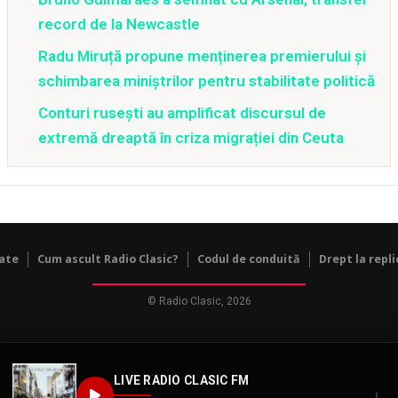
record de la Newcastle
Radu Miruță propune menținerea premierului și
schimbarea miniștrilor pentru stabilitate politică
Conturi rusești au amplificat discursul de
extremă dreaptă în criza migrației din Ceuta
tate
Cum ascult Radio Clasic?
Codul de conduită
Drept la repli
© Radio Clasic, 2026
LIVE RADIO CLASIC FM
↓