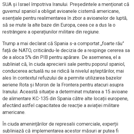
SUA și Israel împotriva Iranului. Președintele a menționat că
guvernul spaniol a obligat avioanele cisternă americane,
esențiale pentru realimentarea în zbor a avioanelor de luptă,
să se mute la alte baze din Europa, ceea ce a dus la o
restrângere a operațiunilor militare din regiune.
Trump a mai declarat că Spania s-a comportat „foarte rău”
față de NATO, criticându-le decizia de a respinge cererea sa
de a aloca 5% din PIB pentru apărare. De asemenea, el a
subliniat că, în ciuda aprecierii sale pentru poporul spaniol,
conducerea actuală nu se ridică la nivelul așteptărilor, mai
ales în contextul refuzului de a permite utilizarea bazelor
aeriene Rota și Moron de la Frontera pentru atacuri asupra
Iranului. Această situație a determinat mutarea a 15 avioane
de alimentare KC-135 din Spania către alte locații europene,
afectând astfel capacitatea de reacție a aviației militare
americane.
În ciuda amenințărilor de represalii comerciale, experții
subliniază că implementarea acestor măsuri ar putea fi