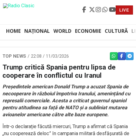
LIVE
HOME
NAȚIONAL
WORLD
ECONOMIE
CULTURĂ
L
TOP NEWS
22:08 / 11/03/2026
WHATSAPP
FACEBO
TEL
Trump critică Spania pentru lipsa de
cooperare în conflictul cu Iranul
Președintele american Donald Trump a acuzat Spania de
necooperare în războiul împotriva Iranului, amenințând cu
represalii comerciale. Acesta a criticat guvernul spaniol
pentru atitudinea sa față de NATO și a subliniat mutarea
avioanelor americane către alte baze europene.
Într-o declarație făcută miercuri, Trump a afirmat că Spania
„nu cooperează deloc” în campania militară desfășurată de