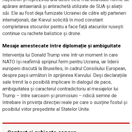
apărare antiaeriană și antirachetă utilizate de SUA și aliații
săi. Ele au fost deja furnizate Ucrainei de către alți parteneri
internaționali, dar Kievul solicită în mod constant
completarea stocurilor pentru a face față atacurilor rusești
continue cu rachete balistice și drone.
Mesaje amestecate între diplomație și ambiguitate
Intervenția lui Donald Trump vine într-un moment în care
NATO își reafirmă sprijinul ferm pentru Ucraina, iar liderii
europeni discută la Bruxelles, în cadrul Consiliului European,
despre pașii următori în sprijinirea Kievului. Deși declarațiile
sale trimit la o posibilă implicare în dialogul de pace,
ambiguitatea și caracterul contradictoriu al mesajelor lui
Trump – între sarcasm și promisiuni – ridică semne de
întrebare în privința direcției reale pe care o susține fostul și
posibilul viitor președinte al Statelor Unite.