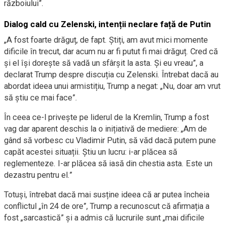
războiului”.
Dialog cald cu Zelenski, intenții neclare față de Putin
„A fost foarte drăguț, de fapt. Știți, am avut mici momente
dificile în trecut, dar acum nu ar fi putut fi mai drăguț. Cred că
și el își dorește să vadă un sfârșit la asta. Și eu vreau”, a
declarat Trump despre discuția cu Zelenski. Întrebat dacă au
abordat ideea unui armistițiu, Trump a negat: „Nu, doar am vrut
să știu ce mai face”.
În ceea ce-l privește pe liderul de la Kremlin, Trump a fost
vag dar aparent deschis la o inițiativă de mediere: „Am de
gând să vorbesc cu Vladimir Putin, să văd dacă putem pune
capăt acestei situații. Știu un lucru: i-ar plăcea să
reglementeze. I-ar plăcea să iasă din chestia asta. Este un
dezastru pentru el.”
Totuși, întrebat dacă mai susține ideea că ar putea încheia
conflictul „în 24 de ore”, Trump a recunoscut că afirmația a
fost „sarcastică” și a admis că lucrurile sunt „mai dificile