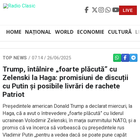
LIVE
HOME
NAȚIONAL
WORLD
ECONOMIE
CULTURĂ
L
TOP NEWS
07:14 / 26/06/2025
WHATSAPP
FACEBO
TEL
Trump, întâlnire „foarte plăcută” cu
Zelenski la Haga: promisiuni de discuții
cu Putin și posibile livrări de rachete
Patriot
Președintele american Donald Trump a declarat miercuri, la
Haga, că a avut o întrevedere „foarte plăcută” cu liderul
ucrainean Volodimir Zelenski, în marja summitului NATO, și a
promis că va încerca să vorbească cu președintele rus
Vladimir Putin „pentru a vedea dacă se poate pune capăt