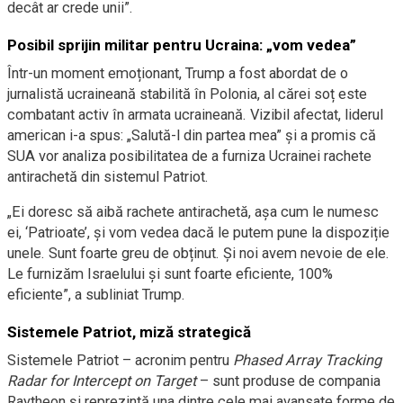
decât ar crede unii”.
Posibil sprijin militar pentru Ucraina: „vom vedea”
Într-un moment emoționant, Trump a fost abordat de o
jurnalistă ucraineană stabilită în Polonia, al cărei soț este
combatant activ în armata ucraineană. Vizibil afectat, liderul
american i-a spus: „Salută-l din partea mea” și a promis că
SUA vor analiza posibilitatea de a furniza Ucrainei rachete
antirachetă din sistemul Patriot.
„Ei doresc să aibă rachete antirachetă, așa cum le numesc
ei, ‘Patrioate’, și vom vedea dacă le putem pune la dispoziție
unele. Sunt foarte greu de obținut. Și noi avem nevoie de ele.
Le furnizăm Israelului și sunt foarte eficiente, 100%
eficiente”, a subliniat Trump.
Sistemele Patriot, miză strategică
Sistemele Patriot – acronim pentru
Phased Array Tracking
Radar for Intercept on Target
– sunt produse de compania
Raytheon și reprezintă una dintre cele mai avansate forme de