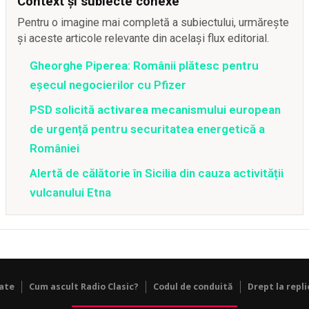
Context și subiecte conexe
Pentru o imagine mai completă a subiectului, urmărește
și aceste articole relevante din același flux editorial.
Gheorghe Piperea: Românii plătesc pentru
eșecul negocierilor cu Pfizer
PSD solicită activarea mecanismului european
de urgență pentru securitatea energetică a
României
Alertă de călătorie în Sicilia din cauza activității
vulcanului Etna
tate
Cum ascult Radio Clasic?
Codul de conduită
Drept la repli