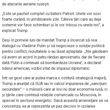
de atacurile aeriene rusești.
„Este un pachet complet cu baterii Patriot. Unele vor sosi
foarte curând, în următoarele zile. Câteva țări care au deja
sisteme vor face schimburi și le vor înlocui cu unele noi”, a
explicat Trump.
Deși în primele luni de mandat Trump a încercat să reia
dialogul cu Vladimir Putin și să negocieze o soluție politică
pentru conflict, rezultatele s-au lăsat așteptate. „Ne gândeam
că avem un acord în patru rânduri aproximativ, dar de fiecare
dată Putin a continuat să bombardeze Ucraina”, a declarat
liderul american, vizibil iritat de impasul diplomatic.
Într-un gest care ar putea marca o cotitură strategică majoră,
Trump a anunțat că SUA iau în calcul impunerea de „sancțiuni
secundare” – o măsură care ar lovi nu doar economia rusă, ci
și țările care continuă relațiile comerciale cu Moscova, în
special în sectorul energetic. Dacă această amenințare se va
concretiza, ea ar reprezenta un pas decisiv în izolarea