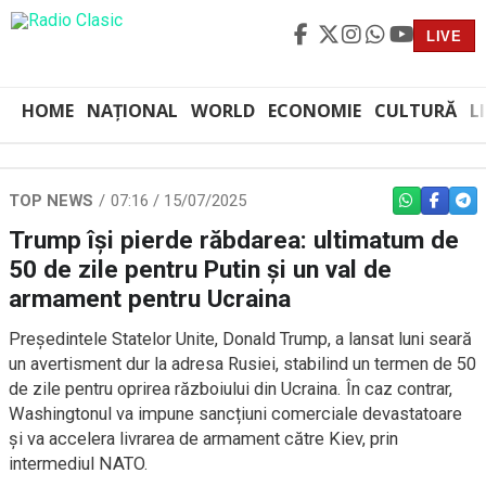
LIVE
HOME
NAȚIONAL
WORLD
ECONOMIE
CULTURĂ
L
TOP NEWS
07:16 / 15/07/2025
WHATSAPP
FACEBO
TEL
Trump își pierde răbdarea: ultimatum de
50 de zile pentru Putin și un val de
armament pentru Ucraina
Președintele Statelor Unite, Donald Trump, a lansat luni seară
un avertisment dur la adresa Rusiei, stabilind un termen de 50
de zile pentru oprirea războiului din Ucraina. În caz contrar,
Washingtonul va impune sancțiuni comerciale devastatoare
și va accelera livrarea de armament către Kiev, prin
intermediul NATO.