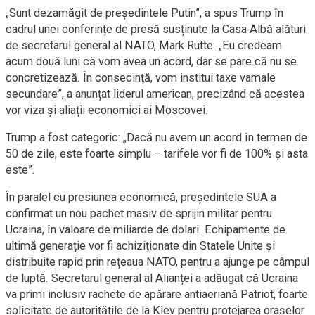
„Sunt dezamăgit de președintele Putin”, a spus Trump în
cadrul unei conferințe de presă susținute la Casa Albă alături
de secretarul general al NATO, Mark Rutte. „Eu credeam
acum două luni că vom avea un acord, dar se pare că nu se
concretizează. În consecință, vom institui taxe vamale
secundare”, a anunțat liderul american, precizând că acestea
vor viza și aliații economici ai Moscovei.
Trump a fost categoric: „Dacă nu avem un acord în termen de
50 de zile, este foarte simplu – tarifele vor fi de 100% și asta
este”.
În paralel cu presiunea economică, președintele SUA a
confirmat un nou pachet masiv de sprijin militar pentru
Ucraina, în valoare de miliarde de dolari. Echipamente de
ultimă generație vor fi achiziționate din Statele Unite și
distribuite rapid prin rețeaua NATO, pentru a ajunge pe câmpul
de luptă. Secretarul general al Alianței a adăugat că Ucraina
va primi inclusiv rachete de apărare antiaeriană Patriot, foarte
solicitate de autoritățile de la Kiev pentru protejarea orașelor