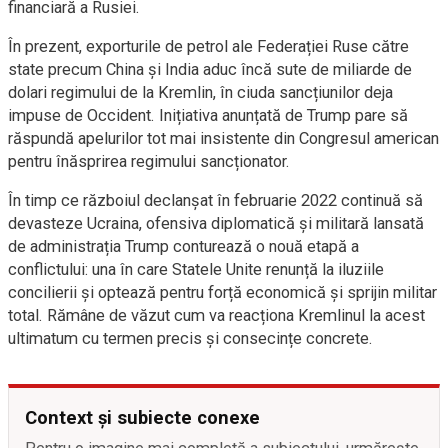
financiară a Rusiei.
În prezent, exporturile de petrol ale Federației Ruse către
state precum China și India aduc încă sute de miliarde de
dolari regimului de la Kremlin, în ciuda sancțiunilor deja
impuse de Occident. Inițiativa anunțată de Trump pare să
răspundă apelurilor tot mai insistente din Congresul american
pentru înăsprirea regimului sancționator.
În timp ce războiul declanșat în februarie 2022 continuă să
devasteze Ucraina, ofensiva diplomatică și militară lansată
de administrația Trump conturează o nouă etapă a
conflictului: una în care Statele Unite renunță la iluziile
concilierii și optează pentru forță economică și sprijin militar
total. Rămâne de văzut cum va reacționa Kremlinul la acest
ultimatum cu termen precis și consecințe concrete.
Context și subiecte conexe