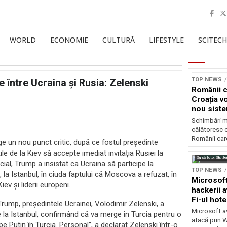
WORLD
ECONOMIE
CULTURĂ
LIFESTYLE
SCITECH
TOP NEWS
între Ucraina și Rusia: Zelenski
Românii c
Croația v
nou siste
autostrăz
Schimbări m
călătoresc 
Românii care
ge un nou punct critic, după ce fostul președinte
e de la Kiev să accepte imediat invitația Rusiei la
Sursă foto: Shutte
ial, Trump a insistat ca Ucraina să participe la
TOP NEWS
 la Istanbul, în ciuda faptului că Moscova a refuzat, în
Microsoft
iev și liderii europeni.
hackerii a
Fi-ul hote
rump, președintele Ucrainei, Volodimir Zelenski, a
Microsoft av
de la Istanbul, confirmând că va merge în Turcia pentru o
atacă prin Wi
i pe Putin în Turcia. Personal”, a declarat Zelenski într-o