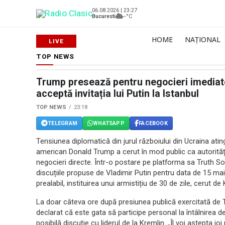
06.08.2026 | 23:27
Bucuresti
--°C
HOME
NAȚIONAL
TOP NEWS
Trump presează pentru negocieri imediate 
acceptă invitația lui Putin la Istanbul
TOP NEWS
23:18
TELEGRAM
WHATSAPP
FACEBOOK
Tensiunea diplomatică din jurul războiului din Ucraina atin
american Donald Trump a cerut în mod public ca autoritățil
negocieri directe. Într-o postare pe platforma sa Truth Soc
discuțiile propuse de Vladimir Putin pentru data de 15 mai,
prealabil, instituirea unui armistițiu de 30 de zile, cerut de K
La doar câteva ore după presiunea publică exercitată de T
declarat că este gata să participe personal la întâlnirea 
posibilă discuție cu liderul de la Kremlin. „Îl voi aștepta jo