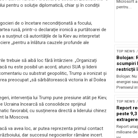
Microsoft a
ui pentru o soluție diplomatică, chiar și în condiții
pentru...
gocieri de o încetare necondiționată a focului,
rtea rusă, printr-o declarație ironică a purtătoarei de
 susținut că autoritățile de la Kiev au interpretat
ociere „pentru a înlătura cauzele profunde ale
TOP NEWS
Bolojan: 
le trebuie să aibă loc fără întârziere. „Organizați
scumpiri 
că nu este posibil un acord, atunci SUA și liderii
restricții
omentariu cu substrat geopolitic, Trump a ironizat și
Bolojan: Nu 
rea preocupat „să sărbătorească victoria în al Doilea
energiei sau
Premierul int
egeri, intervenția lui Trump pune presiune atât pe Kiev,
TOP NEWS
are Ucraina încearcă să consolideze sprijinul
Report re
atic favorabil, cu susținerea directă a liderului chinez
peste 9,3
cent la Moscova.
extragere
Report uriaș
, dacă va avea loc, ar putea reprezenta primul contact
milioane de 
l războiului, dar succesul negocierilor rămâne incert.
joi...