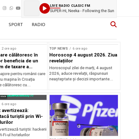
LIVE RADIO CLASIC FM
SUPER-Hi, Neeka - Following the Sun
SPORT
RADIO
2 ore ago
TOP NEWS
6 ore ago
are călătoresc în
Horoscop 4 august 2026. Ziua
or beneficia de un
revelațiilor
m de taxare a
Horoscopul zilei de marți, 4 august
ilor
2026, aduce revelații, răspunsuri
ajore pentru românii care
neașteptate și decizii importante...
cu mașina în Croația
 călătoresc cu...
rstock
6 ore ago
 avertizează:
tacă turiștii prin Wi-
lurilor
ertizează turiștii: hackerii
-Fi-ul hotelurilor