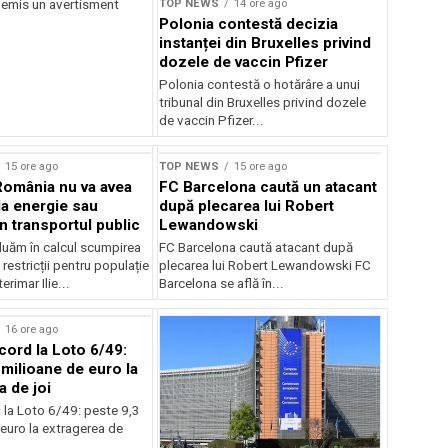
TOP NEWS
14 ore ago
 emis un avertisment
Polonia contestă decizia
instanței din Bruxelles privind
dozele de vaccin Pfizer
Polonia contestă o hotărâre a unui
tribunal din Bruxelles privind dozele
de vaccin Pfizer...
15 ore ago
TOP NEWS
15 ore ago
România nu va avea
FC Barcelona caută un atacant
la energie sau
după plecarea lui Robert
 în transportul public
Lewandowski
luăm în calcul scumpirea
FC Barcelona caută atacant după
 restricții pentru populație
plecarea lui Robert Lewandowski FC
erimar Ilie...
Barcelona se află în...
16 ore ago
cord la Loto 6/49:
 milioane de euro la
a de joi
 la Loto 6/49: peste 9,3
euro la extragerea de