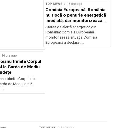
TOP NEWS
16 ore ago
Comisia Europeană: România
nu riscă o penurie energetică
imediată, dar monitorizează
situația
Starea de alertă energetică din
România: Comisia Europeană
monitorizează situația Comisia
Europeană a declarat...
16 ore ago
oianu trimite Corpul
l la Garda de Mediu
județe
anu trimite Corpul de
Garda de Mediu din 5
...
e ago
TOP NEWS
2 zile ago
TOP NEWS