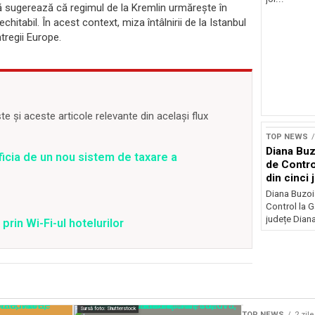
ă sugerează că regimul de la Kremlin urmărește în
tabil. În acest context, miza întâlnirii de la Istanbul
ntregii Europe.
 și aceste articole relevante din același flux
TOP NEWS
Diana Buz
ficia de un nou sistem de taxare a
de Contro
din cinci 
Diana Buzoi
Control la 
județe Diana
prin Wi-Fi-ul hotelurilor
Sursă foto: Shutterstock
TOP NEWS
2 zil