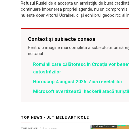
Refuzul Rusiei de a accepta un armistițiu de bună credinț
continuare impunerea propriei agende, nu un compromis echi
nu este doar viitorul Ucrainei, ci și echilibrul geopolitic al î
Context și subiecte conexe
Pentru o imagine mai completă a subiectului, urmărește
editorial.
Românii care călătoresc în Croația vor bene
autostrăzilor
Horoscop 4 august 2026. Ziua revelațiilor
Microsoft avertizează: hackerii atacă turiștii 
TOP NEWS - ULTIMELE ARTICOLE
Sursă foto: Shutterstock
TOP NEWS
2 zile ago