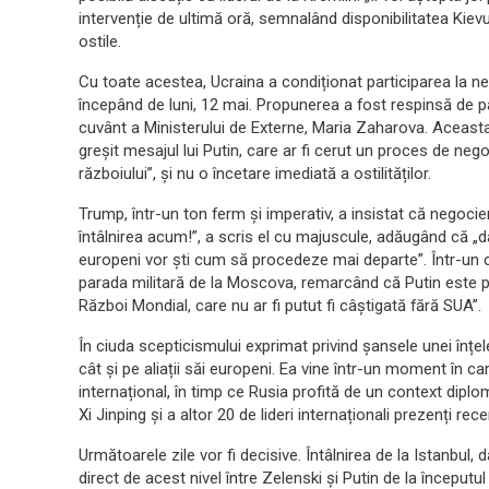
intervenție de ultimă oră, semnalând disponibilitatea Kievul
ostile.
Cu toate acestea, Ucraina a condiționat participarea la ne
începând de luni, 12 mai. Propunerea a fost respinsă de pa
cuvânt a Ministerului de Externe, Maria Zaharova. Aceasta a
greșit mesajul lui Putin, care ar fi cerut un proces de neg
războiului”, și nu o încetare imediată a ostilităților.
Trump, într-un ton ferm și imperativ, a insistat că negocieri
întâlnirea acum!”, a scris el cu majuscule, adăugând că „da
europeni vor ști cum să procedeze mai departe”. Într-un c
parada militară de la Moscova, remarcând că Putin este p
Război Mondial, care nu ar fi putut fi câștigată fără SUA”.
În ciuda scepticismului exprimat privind șansele unei înțel
cât și pe aliații săi europeni. Ea vine într-un moment în c
internațional, în timp ce Rusia profită de un context diplom
Xi Jinping și a altor 20 de lideri internaționali prezenți re
Următoarele zile vor fi decisive. Întâlnirea de la Istanbul
direct de acest nivel între Zelenski și Putin de la începutu