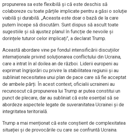
propunerea sa este flexibilă și că este deschis să
colaboreze cu toate părțile implicate pentru a găsi o soluție
viabilă și durabilă. „Aceasta este doar o bază de la care
putem începe să discutăm. Sunt dispus să ascult toate
sugestiile și să ajustez planul în funcție de nevoile și
dorințele tuturor celor implicați”, a declarat Trump.
Această abordare vine pe fondul intensificării discuțiilor
internaționale privind soluționarea conflictului din Ucraina,
care a intrat în al doilea an de război. Liderii europeni au
exprimat îngrijorări cu privire la stabilitatea regiunii și au
subliniat necesitatea unui plan de pace care să fie acceptat
de ambele părți. În acest context, oficialii ucraineni au
recunoscut că propunerea lui Trump ar putea constitui un
punct de plecare, dar au subliniat că este esențial să se
abordeze aspectele legate de suveranitatea Ucrainei și de
integritatea teritorială.
Trump a mai menționat că este conștient de complexitatea
situației și de provocările cu care se confruntă Ucraina.