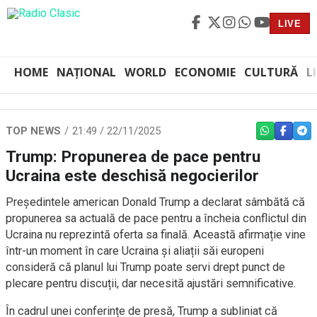
LIVE
HOME
NAȚIONAL
WORLD
ECONOMIE
CULTURĂ
L
TOP NEWS
21:49 / 22/11/2025
WHATSAPP
FACEBO
TEL
Trump: Propunerea de pace pentru
Ucraina este deschisă negocierilor
Președintele american Donald Trump a declarat sâmbătă că
propunerea sa actuală de pace pentru a încheia conflictul din
Ucraina nu reprezintă oferta sa finală. Această afirmație vine
într-un moment în care Ucraina și aliații săi europeni
consideră că planul lui Trump poate servi drept punct de
plecare pentru discuții, dar necesită ajustări semnificative.
În cadrul unei conferințe de presă, Trump a subliniat că