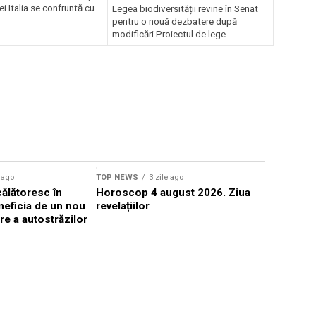
deputaților
iei Italia se confruntă cu...
Legea biodiversității revine în Senat
pentru o nouă dezbatere după
modificări Proiectul de lege...
Sursă foto: Shutte
e ago
TOP NEWS
3 zile ago
TOP NEWS
ălătoresc în
Horoscop 4 august 2026. Ziua
Microsoft 
neficia de un nou
revelațiilor
atacă turiș
re a autostrăzilor
hotelurilo