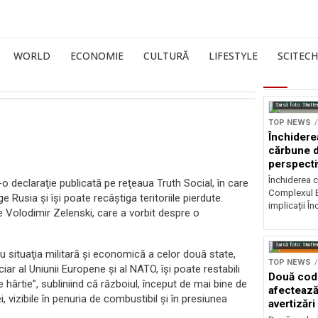
WORLD
ECONOMIE
CULTURĂ
LIFESTYLE
SCITECH
Sursă foto: Shutte
TOP NEWS
Închidere
cărbune d
perspectiv
Închiderea c
o declaraţie publicată pe reţeaua Truth Social, în care
Complexul E
Rusia şi îşi poate recâştiga teritoriile pierdute.
implicații În
 Volodimir Zelenski, care a vorbit despre o
Sursă foto: Shutte
iu situaţia militară şi economică a celor două state,
TOP NEWS
ciar al Uniunii Europene şi al NATO, îşi poate restabili
Două codu
e hârtie”, subliniind că războiul, început de mai bine de
afectează
 vizibile în penuria de combustibil şi în presiunea
avertizări