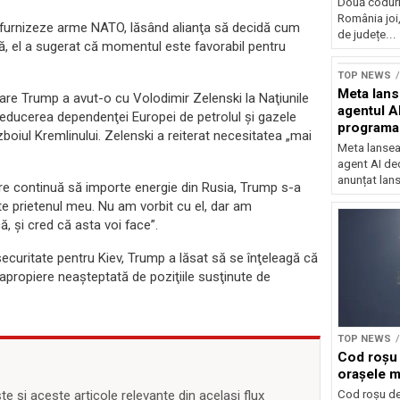
Două coduri
România joi,
 furnizeze arme NATO, lăsând alianţa să decidă cum
de județe...
ată, el a sugerat că momentul este favorabil pentru
Sursă foto: Shutte
TOP NEWS
Meta lan
e care Trump a avut-o cu Volodimir Zelenski la Naţiunile
agentul A
u reducerea dependenţei Europei de petrolul şi gazele
programa
zboiul Kremlinului. Zelenski a reiterat necesitatea „mai
Meta lansea
agent AI de
anunțat lan
are continuă să importe energie din Rusia, Trump s-a
te prietenul meu. Nu am vorbit cu el, dar am
, şi cred că asta voi face”.
 securitate pentru Kiev, Trump a lăsat să se înţeleagă că
 apropiere neaşteptată de poziţiile susţinute de
TOP NEWS
Cod roșu 
orașele ma
Cod roșu de 
 și aceste articole relevante din același flux