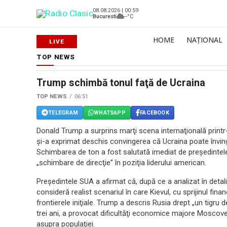
08.08.2026 | 00:59
Bucuresti
--°C
HOME
NAȚIONAL
TOP NEWS
Trump schimbă tonul faţă de Ucraina
TOP NEWS
06:51
TELEGRAM
WHATSAPP
FACEBOOK
Donald Trump a surprins marţi scena internaţională printr-
şi-a exprimat deschis convingerea că Ucraina poate învinge 
Schimbarea de ton a fost salutată imediat de preşedintele
„schimbare de direcţie” în poziţia liderului american.
Preşedintele SUA a afirmat că, după ce a analizat în detal
consideră realist scenariul în care Kievul, cu sprijinul finan
frontierele iniţiale. Trump a descris Rusia drept „un tigru d
trei ani, a provocat dificultăţi economice majore Moscovei,
asupra populaţiei.