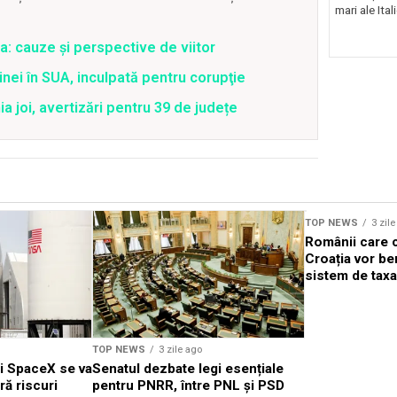
mari ale Ital
a: cauze și perspective de viitor
nei în SUA, inculpată pentru corupţie
joi, avertizări pentru 39 de județe
TOP NEWS
3 zil
Românii care c
Croația vor be
sistem de taxa
TOP NEWS
3 zile ago
ei SpaceX se va
Senatul dezbate legi esențiale
ră riscuri
pentru PNRR, între PNL și PSD