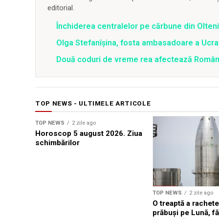
editorial.
Închiderea centralelor pe cărbune din Olteni
Olga Stefanîşina, fosta ambasadoare a Ucrai
Două coduri de vreme rea afectează România 
TOP NEWS - ULTIMELE ARTICOLE
TOP NEWS
2 zile ago
Horoscop 5 august 2026. Ziua
schimbărilor
TOP NEWS
2 zile ago
O treaptă a rachet
prăbuși pe Lună, fă