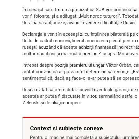
În mesajul său, Trump a precizat că SUA vor continua să
vor fi folosite, şi a adăugat: „Mult noroc tuturor!”. Totod
Ucraina să acţioneze, având în vedere dificultăţile Rusiei.
Declaraţia a venit în aceeaşi zi cu întâlnirea bilaterală p
Unite. În cadrul reuniunii, liderul american a pledat pentr
ruseşti, acuzând că aceste achiziţii finanţează indirect ră
multor sancţiuni şi mai multă presiune” asupra Moscovei.
Întrebat despre poziţia premierului ungar Viktor Orbán, c
arătat convins că ar putea să-l determine să renunţe: „Es
sentimentul că, dacă aş face-o, s-ar putea să se oprească
Deşi a evitat să ofere detalii privind eventuale garanţii de
acestea ar putea fi discutate în viitor, semnalând astfel o
Zelenski şi de aliaţii europeni.
Context și subiecte conexe
Pentru o imagine mai completă a subiectului, urmărește