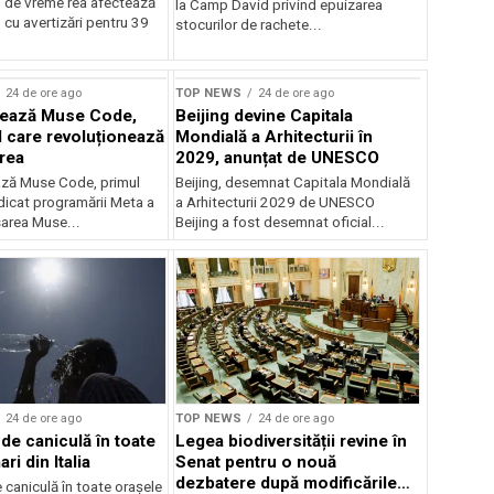
 de vreme rea afectează
la Camp David privind epuizarea
 cu avertizări pentru 39
stocurilor de rachete...
rstock
24 de ore ago
TOP NEWS
24 de ore ago
sează Muse Code,
Beijing devine Capitala
I care revoluționează
Mondială a Arhitecturii în
rea
2029, anunțat de UNESCO
ză Muse Code, primul
Beijing, desemnat Capitala Mondială
dicat programării Meta a
a Arhitecturii 2029 de UNESCO
sarea Muse...
Beijing a fost desemnat oficial...
24 de ore ago
TOP NEWS
24 de ore ago
de caniculă în toate
Legea biodiversității revine în
ri din Italia
Senat pentru o nouă
dezbatere după modificările
caniculă în toate orașele