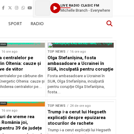
LIVE RADIO CLASIC FM
Michelle Branch - Everywhere
SPORT
RADIO
rstock
16 ore ago
TOP NEWS
16 ore ago
a centralelor pe
Olga Stefanîşina, fosta
in Oltenia: cauze și
ambasadoare a Ucrainei în
e de viitor
SUA, inculpată pentru corupţie
entralelor pe cărbune din
Fosta ambasadoare a Ucrainei în
nergetic Oltenia: cauze și
SUA, Olga Stefanîşina, inculpată
chiderea centralelor pe...
pentru corupţie Olga Stefanîşina,
fosta...
rstock
TOP NEWS
24 de ore ago
16 ore ago
Trump i-a cerut lui Hegseth
ri de vreme rea
explicații despre epuizarea
 România joi,
stocurilor de rachete
 pentru 39 de județe
Trump i-a cerut explicații lui Hegseth