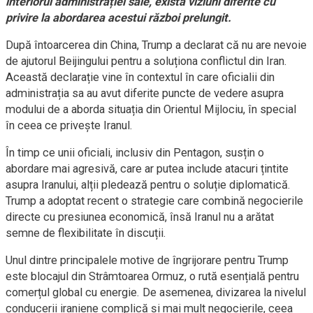
interiorul administrației sale, există viziuni diferite cu
privire la abordarea acestui război prelungit.
După întoarcerea din China, Trump a declarat că nu are nevoie
de ajutorul Beijingului pentru a soluționa conflictul din Iran.
Această declarație vine în contextul în care oficialii din
administrația sa au avut diferite puncte de vedere asupra
modului de a aborda situația din Orientul Mijlociu, în special
în ceea ce privește Iranul.
În timp ce unii oficiali, inclusiv din Pentagon, susțin o
abordare mai agresivă, care ar putea include atacuri țintite
asupra Iranului, alții pledează pentru o soluție diplomatică.
Trump a adoptat recent o strategie care combină negocierile
directe cu presiunea economică, însă Iranul nu a arătat
semne de flexibilitate în discuții.
Unul dintre principalele motive de îngrijorare pentru Trump
este blocajul din Strâmtoarea Ormuz, o rută esențială pentru
comerțul global cu energie. De asemenea, divizarea la nivelul
conducerii iraniene complică și mai mult negocierile, ceea