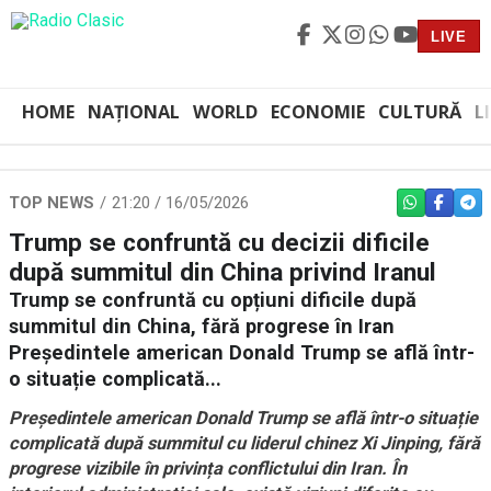
LIVE
HOME
NAȚIONAL
WORLD
ECONOMIE
CULTURĂ
L
TOP NEWS
21:20 / 16/05/2026
WHATSAPP
FACEBO
TEL
Trump se confruntă cu decizii dificile
după summitul din China privind Iranul
Trump se confruntă cu opțiuni dificile după
summitul din China, fără progrese în Iran
Președintele american Donald Trump se află într-
o situație complicată...
Președintele american Donald Trump se află într-o situație
complicată după summitul cu liderul chinez Xi Jinping, fără
progrese vizibile în privința conflictului din Iran. În