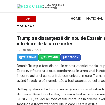
07.08.2026 | 18:36
Bucuresti
--°C
HOME
NAȚIONAL
TOP NEWS
Trump se distanţează din nou de Epstein 
întrebare de la un reporter
TOP NEWS
23:33
TELEGRAM
WHATSAPP
FACEBOOK
Donald Trump a fost din nou în centrul atenției media, dup
Epstein, infractorul sexual condamnat, în urma unei întreb
în contextul unei campanii de comunicare în care Trump înce
având în vedere că numele său a fost asociat cu cel al ace
Jeffrey Epstein a fost un financier și un cunoscut infract
de minori. De-a lungul anilor, Epstein a fost asociat cu mul
’90 și 2000, cei doi au fost văzuți împreună la diverse ev
faptul că a frecventat cercurile în care Epstein activa.