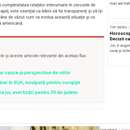
mari ale Ital
 complexitatea relațiilor interumane în cercurile de
apid, este esențial ca liderii să fie transparenți și să își
Rămâne de văzut cum va evolua această situație și ce
că americană.
TOP NEWS
Horoscop
Decizii c
Joi, 6 augus
curaj și sch
 și aceste articole relevante din același flux
a: cauze și perspective de viitor
nei în SUA, inculpată pentru corupţie
joi, avertizări pentru 39 de județe