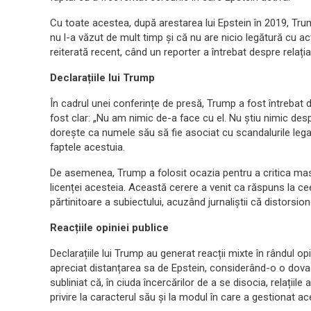
Cu toate acestea, după arestarea lui Epstein în 2019, Tr
nu l-a văzut de mult timp și că nu are nicio legătură cu act
reiterată recent, când un reporter a întrebat despre relați
Declarațiile lui Trump
În cadrul unei conferințe de presă, Trump a fost întrebat d
fost clar: „Nu am nimic de-a face cu el. Nu știu nimic despr
dorește ca numele său să fie asociat cu scandalurile legat
faptele acestuia.
De asemenea, Trump a folosit ocazia pentru a critica ma
licenței acesteia. Această cerere a venit ca răspuns la ce
părtinitoare a subiectului, acuzând jurnaliștii că distorsio
Reacțiile opiniei publice
Declarațiile lui Trump au generat reacții mixte în rândul opini
apreciat distanțarea sa de Epstein, considerând-o o dovadă a
subliniat că, în ciuda încercărilor de a se disocia, relațiile
privire la caracterul său și la modul în care a gestionat ac