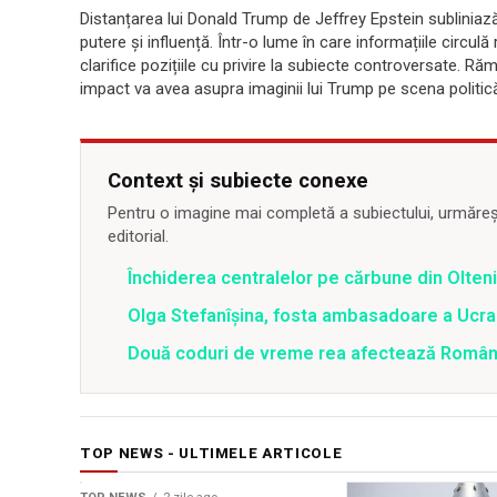
Distanțarea lui Donald Trump de Jeffrey Epstein subliniază
putere și influență. Într-o lume în care informațiile circulă r
clarifice pozițiile cu privire la subiecte controversate. 
impact va avea asupra imaginii lui Trump pe scena politi
Context și subiecte conexe
Pentru o imagine mai completă a subiectului, urmărește
editorial.
Închiderea centralelor pe cărbune din Olteni
Olga Stefanîşina, fosta ambasadoare a Ucrai
Două coduri de vreme rea afectează România 
TOP NEWS - ULTIMELE ARTICOLE