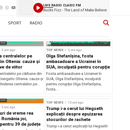
LIVE RADIO CLASIC FM
Bucks Fizz - The Land of Make Believe
SPORT
RADIO
rstock
5 ore ago
TOP NEWS
5 ore ago
a centralelor pe
Olga Stefanîşina, fosta
in Oltenia: cauze și
ambasadoare a Ucrainei în
e de viitor
SUA, inculpată pentru corupţie
entralelor pe cărbune din
Fosta ambasadoare a Ucrainei în
nergetic Oltenia: cauze și
SUA, Olga Stefanîşina, inculpată
chiderea centralelor pe...
pentru corupţie Olga Stefanîşina,
fosta...
rstock
TOP NEWS
13 ore ago
5 ore ago
Trump i-a cerut lui Hegseth
ri de vreme rea
explicații despre epuizarea
 România joi,
stocurilor de rachete
 pentru 39 de județe
Trump i-a cerut explicații lui Hegseth