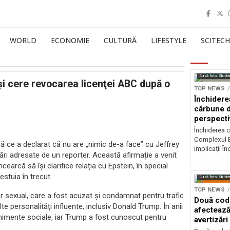
WORLD
ECONOMIE
CULTURĂ
LIFESTYLE
SCITECH
Sursă foto: Shutte
şi cere revocarea licenţei ABC după o
TOP NEWS
Închidere
cărbune d
perspectiv
Închiderea c
Complexul E
ă ce a declarat că nu are „nimic de-a face” cu Jeffrey
implicații În
ări adresate de un reporter. Această afirmație a venit
arcă să își clarifice relația cu Epstein, în special
stuia în trecut.
Sursă foto: Shutte
TOP NEWS
or sexual, care a fost acuzat și condamnat pentru trafic
Două codu
te personalități influente, inclusiv Donald Trump. În anii
afectează
enimente sociale, iar Trump a fost cunoscut pentru
avertizări