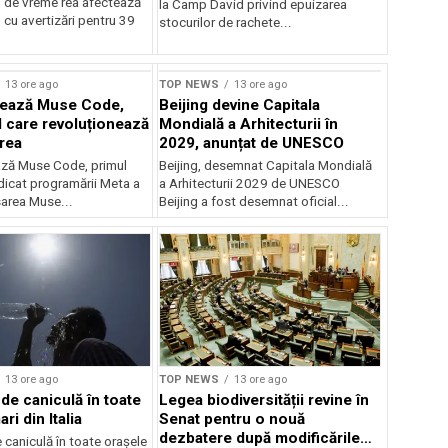
 de vreme rea afectează
la Camp David privind epuizarea
 cu avertizări pentru 39
stocurilor de rachete...
rstock
13 ore ago
TOP NEWS
13 ore ago
sează Muse Code,
Beijing devine Capitala
I care revoluționează
Mondială a Arhitecturii în
rea
2029, anunțat de UNESCO
ză Muse Code, primul
Beijing, desemnat Capitala Mondială
dicat programării Meta a
a Arhitecturii 2029 de UNESCO
sarea Muse...
Beijing a fost desemnat oficial...
13 ore ago
TOP NEWS
13 ore ago
de caniculă în toate
Legea biodiversității revine în
ri din Italia
Senat pentru o nouă
dezbatere după modificările
caniculă în toate orașele