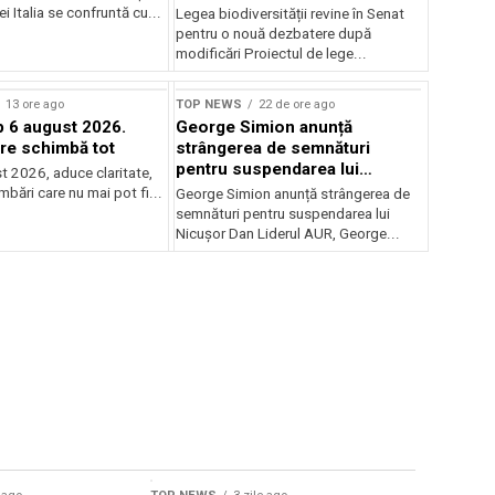
deputaților
iei Italia se confruntă cu...
Legea biodiversității revine în Senat
pentru o nouă dezbatere după
modificări Proiectul de lege...
13 ore ago
TOP NEWS
22 de ore ago
 6 august 2026.
George Simion anunță
are schimbă tot
strângerea de semnături
pentru suspendarea lui
t 2026, aduce claritate,
Nicușor Dan
imbări care nu mai pot fi...
George Simion anunță strângerea de
semnături pentru suspendarea lui
Nicușor Dan Liderul AUR, George...
Sursă foto: Shutte