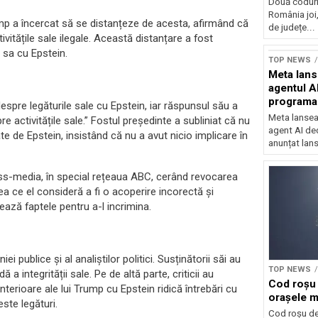
Două coduri
România joi,
ump a încercat să se distanțeze de acesta, afirmând că
de județe...
ivitățile sale ilegale. Această distanțare a fost
Sursă foto: Shutte
a sa cu Epstein.
TOP NEWS
Meta lan
agentul A
programa
espre legăturile sale cu Epstein, iar răspunsul său a
Meta lansea
e activitățile sale.” Fostul președinte a subliniat că nu
agent AI de
e de Epstein, insistând că nu a avut nicio implicare în
anunțat lan
ss-media, în special rețeaua ABC, cerând revocarea
ea ce el consideră a fi o acoperire incorectă și
nează faptele pentru a-l incrimina.
ei publice și al analiștilor politici. Susținătorii săi au
TOP NEWS
 integrității sale. Pe de altă parte, criticii au
Cod roșu 
 anterioare ale lui Trump cu Epstein ridică întrebări cu
orașele ma
este legături.
Cod roșu de 