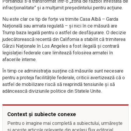
Portlandul s-a transformat într-o „zonă de război infestată de
infracționalitate” și a mulțumit președintelui pentru acțiune.
Nu este clar ce tip de forțe va trimite Casa Albă – Garda
Națională sau armata regulată – și nici în ce măsură are
Trump baza legală pentru o astfel de desfășurare. O decizie
judecătorească recentă din California a stabilit că trimiterea
Gărzii Naționale în Los Angeles a fost ilegală și contrară
legislației federale care limitează folosirea armatei în
afacerile interne.
În timp ce administrația susține că măsurile sunt necesare
pentru a proteja facilitățile federale, criticii avertizează că o
astfel de mobilizare riscă să reaprindă tensiunile și să
adâncească diviziunile politice din Statele Unite.
Context și subiecte conexe
Pentru o imagine mai completă a subiectului, urmărește
și aceste articole relevante din același flux editorial.