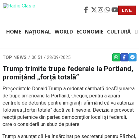
LIVE
HOME
NAȚIONAL
WORLD
ECONOMIE
CULTURĂ
L
TOP NEWS
00:51 / 28/09/2025
WHATSAPP
FACEBO
TEL
Trump trimite trupe federale la Portland,
promițând „forță totală”
Președintele Donald Trump a ordonat sâmbătă desfășurarea
de trupe americane la Portland, Oregon, pentru a apăra
centrele de detenție pentru imigranți, afirmând că va autoriza
folosirea „forței totale” dacă va fi nevoie. Decizia a provocat
reacții puternice din partea democraților locali și federali,
care o consideră un abuz de putere.
Trump a anunțat că l-a însărcinat pe secretarul pentru Război,