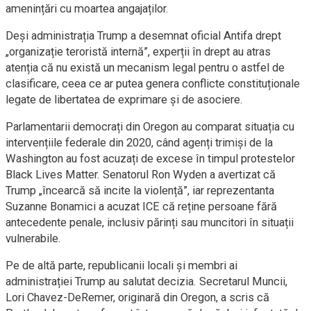
amenințări cu moartea angajaților.
Deși administrația Trump a desemnat oficial Antifa drept
„organizație teroristă internă”, experții în drept au atras
atenția că nu există un mecanism legal pentru o astfel de
clasificare, ceea ce ar putea genera conflicte constituționale
legate de libertatea de exprimare și de asociere.
Parlamentarii democrați din Oregon au comparat situația cu
intervențiile federale din 2020, când agenți trimiși de la
Washington au fost acuzați de excese în timpul protestelor
Black Lives Matter. Senatorul Ron Wyden a avertizat că
Trump „încearcă să incite la violență”, iar reprezentanta
Suzanne Bonamici a acuzat ICE că reține persoane fără
antecedente penale, inclusiv părinți sau muncitori în situații
vulnerabile.
Pe de altă parte, republicanii locali și membri ai
administrației Trump au salutat decizia. Secretarul Muncii,
Lori Chavez-DeRemer, originară din Oregon, a scris că