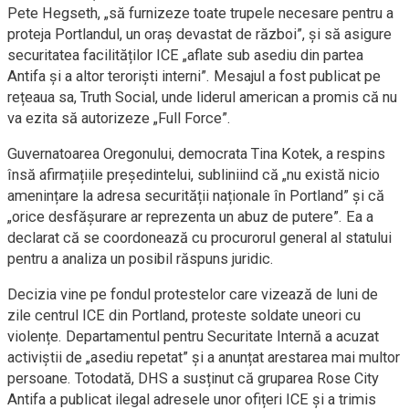
Pete Hegseth, „să furnizeze toate trupele necesare pentru a
proteja Portlandul, un oraș devastat de război”, și să asigure
securitatea facilităților ICE „aflate sub asediu din partea
Antifa și a altor teroriști interni”. Mesajul a fost publicat pe
rețeaua sa, Truth Social, unde liderul american a promis că nu
va ezita să autorizeze „Full Force”.
Guvernatoarea Oregonului, democrata Tina Kotek, a respins
însă afirmațiile președintelui, subliniind că „nu există nicio
amenințare la adresa securității naționale în Portland” și că
„orice desfășurare ar reprezenta un abuz de putere”. Ea a
declarat că se coordonează cu procurorul general al statului
pentru a analiza un posibil răspuns juridic.
Decizia vine pe fondul protestelor care vizează de luni de
zile centrul ICE din Portland, proteste soldate uneori cu
violențe. Departamentul pentru Securitate Internă a acuzat
activiștii de „asediu repetat” și a anunțat arestarea mai multor
persoane. Totodată, DHS a susținut că gruparea Rose City
Antifa a publicat ilegal adresele unor ofițeri ICE și a trimis