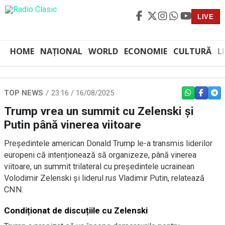
LIVE
HOME
NAȚIONAL
WORLD
ECONOMIE
CULTURĂ
L
TOP NEWS
23:16 / 16/08/2025
WHATSAPP
FACEBO
TEL
Trump vrea un summit cu Zelenski și
Putin până vinerea viitoare
Președintele american Donald Trump le-a transmis liderilor
europeni că intenționează să organizeze, până vinerea
viitoare, un summit trilateral cu președintele ucrainean
Volodimir Zelenski și liderul rus Vladimir Putin, relatează
CNN.
Condiționat de discuțiile cu Zelenski