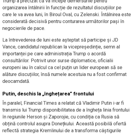
Trump a precizat că va începe demersurile pentru
organizarea întâlnirii în funcție de rezultatul discuțiilor pe
care le va avea luni, în Biroul Oval, cu Zelenski. Întâlnirea este
considerată decisivă pentru conturarea următorilor pași în
negocierile de pace.
La întrevederea de luni este așteptat să participe și JD
Vance, candidatul republican la vicepreședinție, semn al
importanței pe care administrația Trump o acordă
consultărilor. Potrivit unor surse diplomatice, oficialii
europeni iau în calcul ca cel puțin un lider european să se
alăture discuțiilor, însă numele acestuia nu a fost confirmat
deocamdată.
Putin, deschis la „înghețarea” frontului
În paralel, Financial Times a relatat că Vladimir Putin i-ar fi
transmis lui Trump disponibilitatea de a îngheța linia frontului
în regiunile Herson și Zaporojie, cu condiția ca Rusia să
obțină controlul asupra Donețkului. Această posibilă ofertă
reflectă strategia Kremlinului de a transforma câștigurile