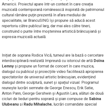
Americii. Proiectul apare într-un context în care creația
muzicală contemporană românească inspirată de patrimoniul
cultural rămâne puțin prezentă în afara mediului de
specialitate, iar BrancuSING își propune să aducă acest
repertoriu către publicul larg, dar mai ales către tineri,
construind o punte între moștenirea artistică brâncușiană și
expresia muzicală actuală.
Inițiat de soprana Rodica Vică, turneul are la bază o cercetare
interdisciplinară realizată împreună cu istoricul de artă
Doïna
Lemny
și propune un format de concert în care muzica,
dialogul cu publicul și proiecțiile video facilitează apropierea
spectatorilor de universul artistic brâncușian, evidențiind
dialogul dintre sculptură, sunet și spațiul vizual. Programul
reunește lucrări semnate de George Enescu, Erik Satie,
Anton Pann, George Gershwin și Agustín Lara, alături de două
cicluri de lieduri pentru soprană și pian compuse de
Sabina
Ulubeanu
și
Radu Mihalache
, lucrări comandate special