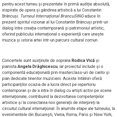
pentru acest turneu și prezentate în primă audiție absolută,
inspirate de opera și gândirea artistică a lui Constantin
Brâncuși.
Turneul Internațional BrancuSING
aduce în
prezent spiritul vizionar al lui Constantin Brâncuși printr-un
dialog între creația contemporană și patrimoniul artistic,
oferind publicului internațional o experiență care unește
muzica și istoria artei într-un parcurs cultural comun.
Concertele sunt susținute de soprana
Rodica Vică
și
pianista
Angela Drăghicescu
, iar proiectul include și o
componentă educațională prin masterclass-uri de canto și
pian dedicate tinerilor muzicieni. Aceste întâlniri oferă
participanților ocazia de a lucra direct pe repertoriu
contemporan și de a intra în dialog cu artiști activi pe scene
internaționale, contribuind la dezvoltarea competențelor
artistice și la conectarea noii generații de interpreți la
circuitul cultural internațional. În anumite etape ale turneului, la
evenimentele din București, Viena, Roma, Paris și New York,