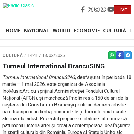
LIVE
HOME
NAȚIONAL
WORLD
ECONOMIE
CULTURĂ
L
CULTURĂ
14:41 / 18/02/2026
WHATSAPP
FACEBO
TEL
Turneul International BrancuSING
Turneul internațional BrancuSING
, desfășurat în perioada 18
martie – 1 mai 2026, este organizat de Asociația
InoMusicArt, cu sprijinul Administrației Fondului Cultural
Național (AFCN), și marchează împlinirea a 150 de ani de la
nașterea lui
Constantin Brâncuși
printr-un demers artistic
care transpune în limbaj sonor ideile și formele sculpturale
ale marelui artist. Proiectul propune o întâlnire între muzică,
patrimoniu, istoria artei și creația contemporană, desfășurată
în spații culturale din România, Europa și Statele Unite ale