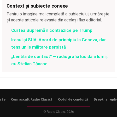
Context și subiecte conexe
Pentru o imagine mai completă a subiectului, urmărește
și aceste articole relevante din același flux editorial.
Curtea Supremă îl contrazice pe Trump
Iranul și SUA: Acord de principiu la Geneva, dar
tensiunile militare persistă
„Lentila de contact” – radiografia lucidă a lumii,
cu Stelian Tănase
tate
Cum ascult Radio Clasic?
Codul de conduită
Drept la repli
© Radio Clasic, 2026