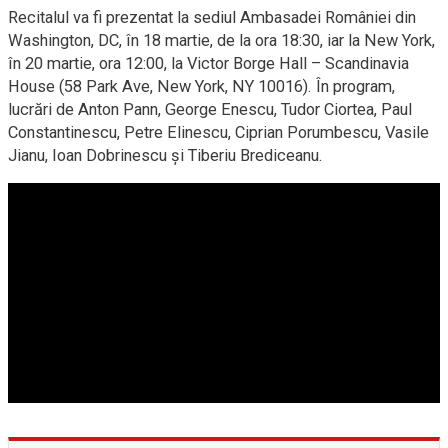
Recitalul va fi prezentat la sediul Ambasadei României din
Washington, DC, în 18 martie, de la ora 18:30, iar la New York,
în 20 martie, ora 12:00, la Victor Borge Hall – Scandinavia
House (58 Park Ave, New York, NY 10016). În program,
lucrări de Anton Pann, George Enescu, Tudor Ciortea, Paul
Constantinescu, Petre Elinescu, Ciprian Porumbescu, Vasile
Jianu, Ioan Dobrinescu și Tiberiu Brediceanu.