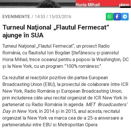
EVENIMENTE
14:53 / 15/03/2016
WHATSAPP
FACEBO
TEL
Turneul Naţional „Flautul Fermecat“
ajunge în SUA
Turneul Naţional „Flautul Fermecat“, un proiect Radio
România, cu flautistul Ion Bogdan Ştefănescu şi pianistul
Horia Mihail, trece oceanul pentru a poposi la Washington, DC
și la New York, cu un program ”100% românesc”.
Ca rezultat al reacțiilor pozitive din partea European
Broadcasting Union (EBU), la proiectul de colaborare între ICR
New York, Radio România şi European Broadcasting Union,
prin includerea câte unui recital organizat de ICR New York în
parteneriat cu Radio România în agenda
MET Broadcasters’
Day in New York
, în 2014 și în 2015, anul acesta, recitalul
organizat la New York va marca cea de-a 25-a aniversare a
parteneriatului intre EBU si Metropolitan Opera.