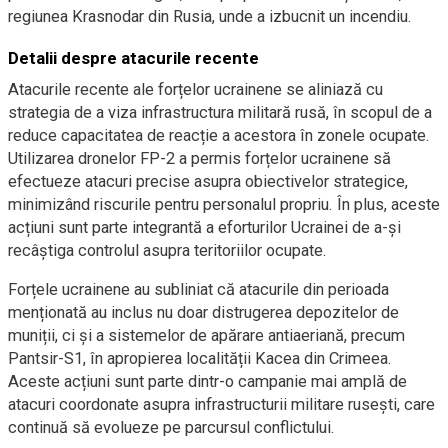
regiunea Krasnodar din Rusia, unde a izbucnit un incendiu.
Detalii despre atacurile recente
Atacurile recente ale forțelor ucrainene se aliniază cu
strategia de a viza infrastructura militară rusă, în scopul de a
reduce capacitatea de reacție a acestora în zonele ocupate.
Utilizarea dronelor FP-2 a permis forțelor ucrainene să
efectueze atacuri precise asupra obiectivelor strategice,
minimizând riscurile pentru personalul propriu. În plus, aceste
acțiuni sunt parte integrantă a eforturilor Ucrainei de a-și
recâștiga controlul asupra teritoriilor ocupate.
Forțele ucrainene au subliniat că atacurile din perioada
menționată au inclus nu doar distrugerea depozitelor de
muniții, ci și a sistemelor de apărare antiaeriană, precum
Pantsir-S1, în apropierea localității Kacea din Crimeea.
Aceste acțiuni sunt parte dintr-o campanie mai amplă de
atacuri coordonate asupra infrastructurii militare rusești, care
continuă să evolueze pe parcursul conflictului.