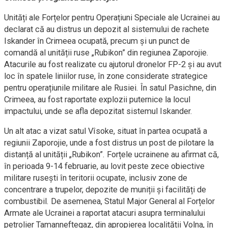
Unități ale Forțelor pentru Operațiuni Speciale ale Ucrainei au
declarat că au distrus un depozit al sistemului de rachete
Iskander în Crimeea ocupată, precum și un punct de
comandă al unității ruse „Rubikon” din regiunea Zaporojie.
Atacurile au fost realizate cu ajutorul dronelor FP-2 și au avut
loc în spatele liniilor ruse, în zone considerate strategice
pentru operațiunile militare ale Rusiei. În satul Pasichne, din
Crimeea, au fost raportate explozii puternice la locul
impactului, unde se afla depozitat sistemul Iskander.
Un alt atac a vizat satul Vîsoke, situat în partea ocupată a
regiunii Zaporojie, unde a fost distrus un post de pilotare la
distanță al unității „Rubikon”. Forțele ucrainene au afirmat că,
în perioada 9-14 februarie, au lovit peste zece obiective
militare rusești în teritorii ocupate, inclusiv zone de
concentrare a trupelor, depozite de muniții și facilități de
combustibil. De asemenea, Statul Major General al Forțelor
Armate ale Ucrainei a raportat atacuri asupra terminalului
petrolier Tamanneftegaz, din apropierea localității Volna, în