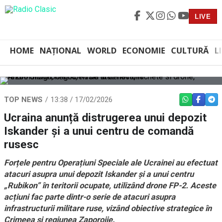
LIVE
HOME
NAȚIONAL
WORLD
ECONOMIE
CULTURĂ
L
TOP NEWS
13:38 / 17/02/2026
WHATSAPP
FACEBO
TEL
Ucraina anunță distrugerea unui depozit
Iskander și a unui centru de comandă
rusesc
Forțele pentru Operațiuni Speciale ale Ucrainei au efectuat
atacuri asupra unui depozit Iskander și a unui centru
„Rubikon” în teritorii ocupate, utilizând drone FP-2. Aceste
acțiuni fac parte dintr-o serie de atacuri asupra
infrastructurii militare ruse, vizând obiective strategice în
Crimeea și regiunea Zaporojie.