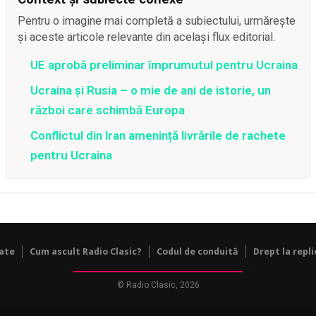
Pentru o imagine mai completă a subiectului, urmărește
și aceste articole relevante din același flux editorial.
UE aprobă preliminar împrumutul pentru Ucraina
Ucraina și Rusia – o mie de ani de istorie, un
război care schimbă Europa
Conflictul din Iran amenință livrările de rachete
pentru Ucraina
tate
Cum ascult Radio Clasic?
Codul de conduită
Drept la repli
© Radio Clasic, 2026