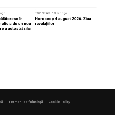
Sursă foto: Shutte
e ago
TOP NEWS
3 zile ago
TOP NEWS
ălătoresc în
Horoscop 4 august 2026. Ziua
Microsoft 
neficia de un nou
revelațiilor
atacă turiș
re a autostrăzilor
hotelurilo
că
Termeni de folosință
Cookie Policy