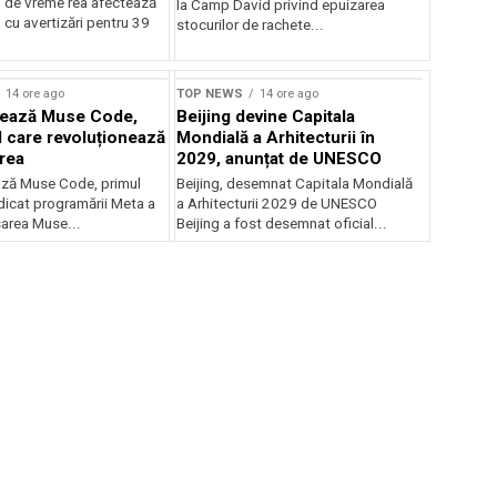
 de vreme rea afectează
la Camp David privind epuizarea
 cu avertizări pentru 39
stocurilor de rachete...
rstock
14 ore ago
TOP NEWS
14 ore ago
sează Muse Code,
Beijing devine Capitala
I care revoluționează
Mondială a Arhitecturii în
rea
2029, anunțat de UNESCO
ză Muse Code, primul
Beijing, desemnat Capitala Mondială
dicat programării Meta a
a Arhitecturii 2029 de UNESCO
sarea Muse...
Beijing a fost desemnat oficial...