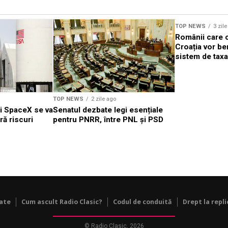
TOP NEWS
3 zil
Românii care c
Croația vor be
sistem de taxa
TOP NEWS
2 zile ago
ei SpaceX se va
Senatul dezbate legi esențiale
ră riscuri
pentru PNRR, între PNL și PSD
tate
Cum ascult Radio Clasic?
Codul de conduită
Drept la repli
© Radio Clasic, 2026