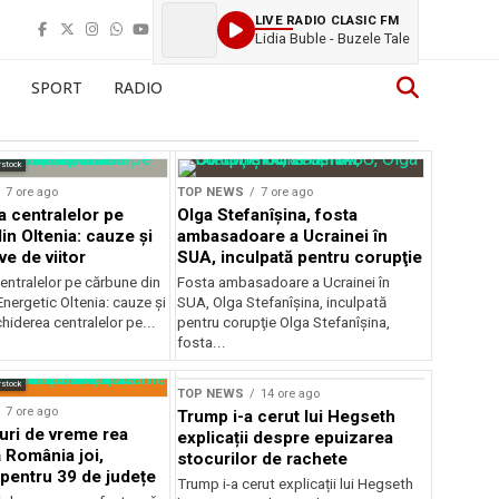
LIVE RADIO CLASIC FM
Lidia Buble - Buzele Tale
SPORT
RADIO
rstock
7 ore ago
TOP NEWS
7 ore ago
a centralelor pe
Olga Stefanîşina, fosta
in Oltenia: cauze și
ambasadoare a Ucrainei în
e de viitor
SUA, inculpată pentru corupţie
entralelor pe cărbune din
Fosta ambasadoare a Ucrainei în
nergetic Oltenia: cauze și
SUA, Olga Stefanîşina, inculpată
chiderea centralelor pe...
pentru corupţie Olga Stefanîşina,
fosta...
rstock
TOP NEWS
14 ore ago
7 ore ago
Trump i-a cerut lui Hegseth
ri de vreme rea
explicații despre epuizarea
 România joi,
stocurilor de rachete
 pentru 39 de județe
Trump i-a cerut explicații lui Hegseth