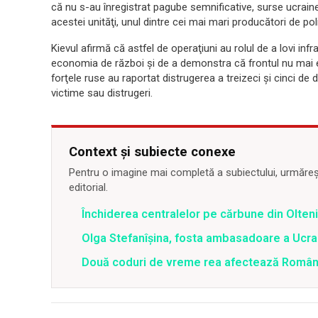
că nu s-au înregistrat pagube semnificative, surse ucraine
acestei unităţi, unul dintre cei mai mari producători de poli
Kievul afirmă că astfel de operaţiuni au rolul de a lovi infra
economia de război şi de a demonstra că frontul nu mai es
forţele ruse au raportat distrugerea a treizeci şi cinci d
victime sau distrugeri.
Context și subiecte conexe
Pentru o imagine mai completă a subiectului, urmărește
editorial.
Închiderea centralelor pe cărbune din Olteni
Olga Stefanîşina, fosta ambasadoare a Ucrai
Două coduri de vreme rea afectează România 