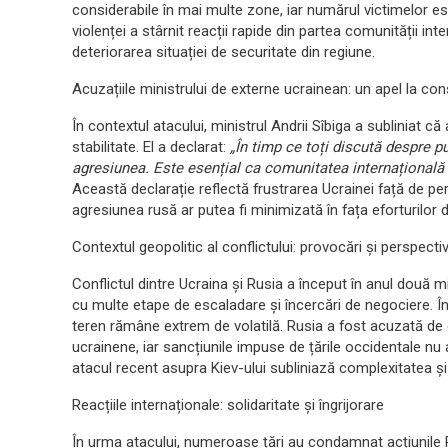
considerabile în mai multe zone, iar numărul victimelor e
violenței a stârnit reacții rapide din partea comunității int
deteriorarea situației de securitate din regiune.
Acuzațiile ministrului de externe ucrainean: un apel la con
În contextul atacului, ministrul Andrii Sîbiga a subliniat că
stabilitate. El a declarat:
„În timp ce toți discută despre p
agresiunea. Este esențial ca comunitatea internațională 
Această declarație reflectă frustrarea Ucrainei față de per
agresiunea rusă ar putea fi minimizată în fața eforturilor 
Contextul geopolitic al conflictului: provocări și perspecti
Conflictul dintre Ucraina și Rusia a început în anul două mi
cu multe etape de escaladare și încercări de negociere. În
teren rămâne extrem de volatilă. Rusia a fost acuzată de 
ucrainene, iar sancțiunile impuse de țările occidentale nu
atacul recent asupra Kiev-ului subliniază complexitatea și 
Reacțiile internaționale: solidaritate și îngrijorare
În urma atacului, numeroase țări au condamnat acțiunile R