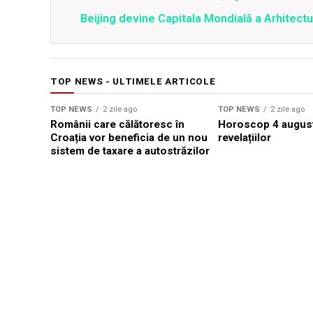
Beijing devine Capitala Mondială a Arhitectu
TOP NEWS - ULTIMELE ARTICOLE
TOP NEWS
2 zile ago
TOP NEWS
2 zile ago
Românii care călătoresc în
Horoscop 4 august
Croația vor beneficia de un nou
revelațiilor
sistem de taxare a autostrăzilor