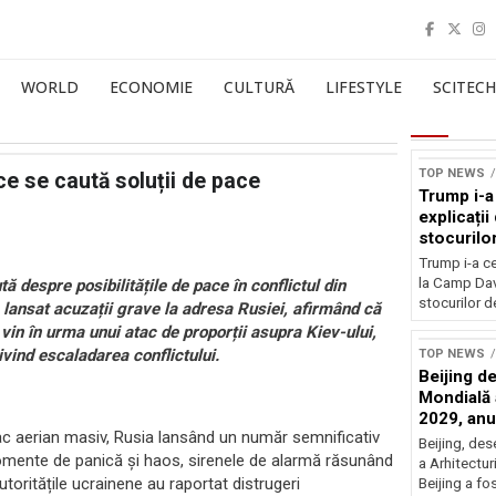
WORLD
ECONOMIE
CULTURĂ
LIFESTYLE
SCITECH
TOP NEWS
ce se caută soluții de pace
Trump i-a
explicați
stocurilo
Trump i-a ce
la Camp Dav
 despre posibilitățile de pace în conflictul din
stocurilor d
a lansat acuzații grave la adresa Rusiei, afirmând că
 vin în urma unui atac de proporții asupra Kiev-ului,
rivind escaladarea conflictului.
TOP NEWS
Beijing de
Mondială a
2029, an
tac aerian masiv, Rusia lansând un număr semnificativ
Beijing, de
momente de panică și haos, sirenele de alarmă răsunând
a Arhitectu
utoritățile ucrainene au raportat distrugeri
Beijing a fo