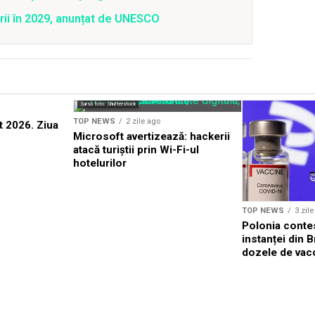
rii în 2029, anunțat de UNESCO
Sursă foto: Shutterstock
TOP NEWS
2 zile ago
 2026. Ziua
Microsoft avertizează: hackerii
atacă turiștii prin Wi-Fi-ul
hotelurilor
TOP NEWS
3 zil
Polonia conte
instanței din B
dozele de vacc