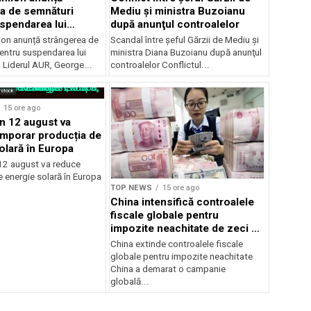
a de semnături
Mediu şi ministra Buzoianu
spendarea lui
după anunţul controalelor
Dan
on anunță strângerea de
Scandal între şeful Gărzii de Mediu şi
entru suspendarea lui
ministra Diana Buzoianu după anunţul
 Liderul AUR, George...
controalelor Conflictul...
rstock
15 ore ago
in 12 august va
mporar producția de
olară în Europa
 12 august va reduce
 energie solară în Europa
TOP NEWS
15 ore ago
China intensifică controalele
fiscale globale pentru
impozite neachitate de zeci de
ani
China extinde controalele fiscale
globale pentru impozite neachitate
China a demarat o campanie
globală...