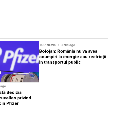
TOP NEWS
3 zile ago
TOP NEWS
Bolojan: România nu va avea
FC Barcel
scumpiri la energie sau restricții
după plec
în transportul public
Lewandow
e ago
stă decizia
ruxelles privind
in Pfizer