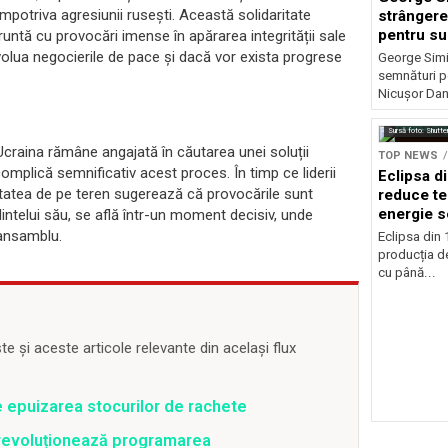
împotriva agresiunii rusești. Această solidaritate
strângere
pentru su
runtă cu provocări imense în apărarea integrității sale
Nicușor 
olua negocierile de pace și dacă vor exista progrese
George Simi
semnături p
Nicușor Dan
Sursă foto: Shutte
 Ucraina rămâne angajată în căutarea unei soluții
TOP NEWS
complică semnificativ acest proces. În timp ce liderii
Eclipsa d
itatea de pe teren sugerează că provocările sunt
reduce te
energie s
intelui său, se află într-un moment decisiv, unde
n ansamblu.
Eclipsa din
producția de
cu până...
 și aceste articole relevante din același flux
e epuizarea stocurilor de rachete
revoluționează programarea