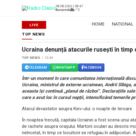
08.08.2026 | 08:47
Bucuresti
--°C
HOME
NAȚIONAL
TOP NEWS
Ucraina denunță atacurile rusești în timp 
TOP NEWS
15:44
TELEGRAM
WHATSAPP
FACEBOOK
Într-un moment în care comunitatea internațională discută
Ucraina, ministrul de externe ucrainean, Andrii Sîbiga, 
aceasta își continuă „planul de război”. Declarațiile sale
care a avut loc în cursul nopții, intensificând temerile p
Atacul devastator asupra Kiev-ului: o noapte de teroare
În noaptea trecută, capitala Ucrainei a fost scena unui a
de rachete asupra orașului. Martorii oculari au descris 
neîncetat, în timp ce locuitorii se refugiau în adăposturi. A