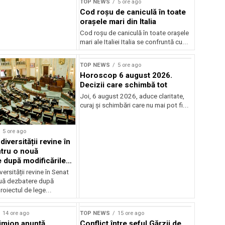
TOP NEWS
5 ore ago
Cod roșu de caniculă în toate
orașele mari din Italia
Cod roșu de caniculă în toate orașele
mari ale Italiei Italia se confruntă cu...
TOP NEWS
5 ore ago
Horoscop 6 august 2026.
Decizii care schimbă tot
Joi, 6 august 2026, aduce claritate,
curaj și schimbări care nu mai pot fi...
5 ore ago
iversității revine în
tru o nouă
 după modificările
or
ersității revine în Senat
uă dezbatere după
roiectul de lege...
14 ore ago
TOP NEWS
15 ore ago
imion anunță
Conflict între şeful Gărzii de