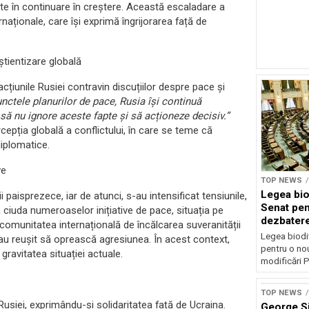
ste în continuare în creștere. Această escaladare a
ernaționale, care își exprimă îngrijorarea față de
știentizare globală
 acțiunile Rusiei contravin discuțiilor despre pace și
unctele planurilor de pace, Rusia își continuă
să nu ignore aceste fapte și să acționeze decisiv.”
cepția globală a conflictului, în care se teme că
diplomatice.
ve
TOP NEWS
Legea biod
i paisprezece, iar de atunci, s-au intensificat tensiunile,
Senat pen
 ciuda numeroaselor inițiative de pace, situația pe
dezbatere
comunitatea internațională de încălcarea suveranității
deputațil
Legea biodiv
 au reușit să oprească agresiunea. În acest context,
pentru o no
gravitatea situației actuale.
modificări P
TOP NEWS
usiei, exprimându-și solidaritatea față de Ucraina.
George S