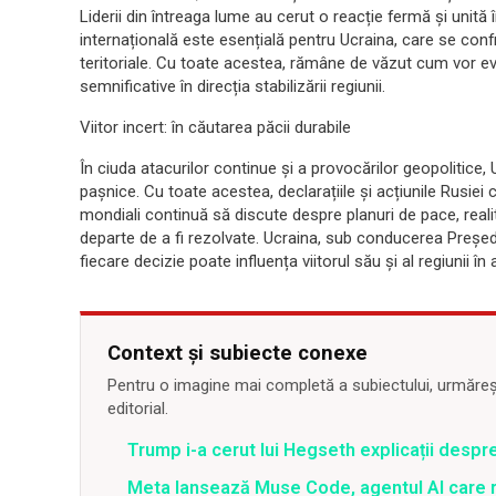
Liderii din întreaga lume au cerut o reacție fermă și unită 
internațională este esențială pentru Ucraina, care se conf
teritoriale. Cu toate acestea, rămâne de văzut cum vor ev
semnificative în direcția stabilizării regiunii.
Viitor incert: în căutarea păcii durabile
În ciuda atacurilor continue și a provocărilor geopolitice,
pașnice. Cu toate acestea, declarațiile și acțiunile Rusiei 
mondiali continuă să discute despre planuri de pace, real
departe de a fi rezolvate. Ucraina, sub conducerea Președ
fiecare decizie poate influența viitorul său și al regiunii î
Context și subiecte conexe
Pentru o imagine mai completă a subiectului, urmărește
editorial.
Trump i-a cerut lui Hegseth explicații despr
Meta lansează Muse Code, agentul AI care 