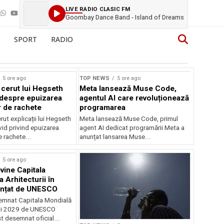
LIVE RADIO CLASIC FM
Goombay Dance Band - Island of Dreams
SPORT
RADIO
Sursă foto: Shutterstock
5 ore ago
TOP NEWS
5 ore ago
 cerut lui Hegseth
Meta lansează Muse Code,
i despre epuizarea
agentul AI care revoluționează
r de rachete
programarea
rut explicații lui Hegseth
Meta lansează Muse Code, primul
id privind epuizarea
agent AI dedicat programării Meta a
e rachete...
anunțat lansarea Muse...
5 ore ago
vine Capitala
 Arhitecturii în
unțat de UNESCO
semnat Capitala Mondială
rii 2029 de UNESCO
st desemnat oficial...