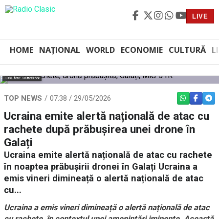
LIVE
HOME
NAȚIONAL
WORLD
ECONOMIE
CULTURĂ
L
Sursă foto: Shutterstock
TOP NEWS
07:38 / 29/05/2026
WHATSAPP
FACEBO
TEL
Ucraina emite alertă națională de atac cu
rachete după prăbușirea unei drone în
Galați
Ucraina emite alertă națională de atac cu rachete
în noaptea prăbușirii dronei în Galați Ucraina a
emis vineri dimineață o alertă națională de atac
cu...
Ucraina a emis vineri dimineață o alertă națională de atac
cu rachete, în contextul unei amenințări iminente. Această