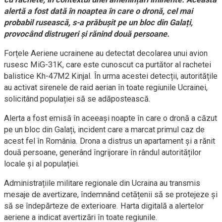
alertă a fost dată în noaptea în care o dronă, cel mai
probabil rusească, s-a prăbușit pe un bloc din Galați,
provocând distrugeri și rănind două persoane.
Forțele Aeriene ucrainene au detectat decolarea unui avion
rusesc MiG-31K, care este cunoscut ca purtător al rachetei
balistice Kh-47M2 Kinjal. În urma acestei detecții, autoritățile
au activat sirenele de raid aerian în toate regiunile Ucrainei,
solicitând populației să se adăpostească.
Alerta a fost emisă în aceeași noapte în care o dronă a căzut
pe un bloc din Galați, incident care a marcat primul caz de
acest fel în România. Drona a distrus un apartament și a rănit
două persoane, generând îngrijorare în rândul autorităților
locale și al populației.
Administrațiile militare regionale din Ucraina au transmis
mesaje de avertizare, îndemnând cetățenii să se protejeze și
să se îndepărteze de exterioare. Harta digitală a alertelor
aeriene a indicat avertizări în toate regiunile.