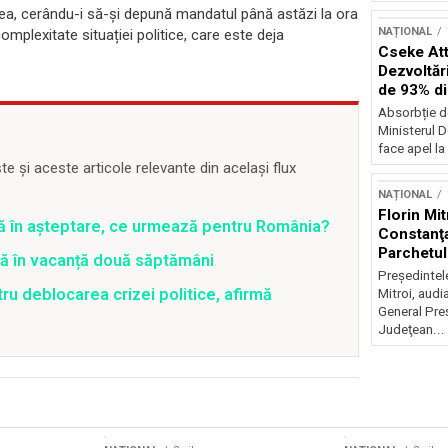
tea, cerându-i să-și depună mandatul până astăzi la ora
NAȚIONAL
plexitate situației politice, care este deja
Cseke Atti
Dezvoltări
de 93% d
Absorbție d
Ministerul D
face apel la 
 și aceste articole relevante din același flux
NAȚIONAL
Florin Mit
ră în așteptare, ce urmează pentru România?
Constanţa
Parchetul
tră în vacanță două săptămâni
Preşedintel
ru deblocarea crizei politice, afirmă
Mitroi, audi
General Preş
Judeţean...