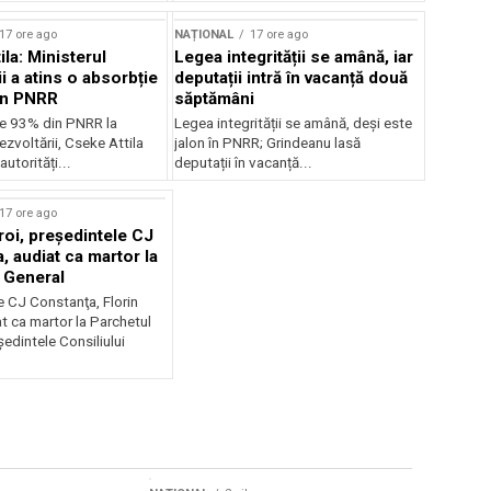
17 ore ago
NAȚIONAL
17 ore ago
la: Ministerul
Legea integrității se amână, iar
i a atins o absorbție
deputații intră în vacanță două
in PNRR
săptămâni
e 93% din PNRR la
Legea integrității se amână, deși este
ezvoltării, Cseke Attila
jalon în PNRR; Grindeanu lasă
autorități...
deputații în vacanță...
17 ore ago
roi, preşedintele CJ
, audiat ca martor la
 General
e CJ Constanţa, Florin
at ca martor la Parchetul
edintele Consiliului