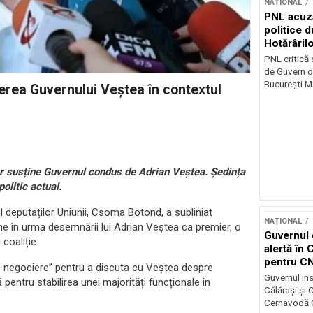
NAȚIONAL
PNL acuz
politice 
Hotărâril
PNL critică
de Guvern d
București Ma
rea Guvernului Veștea în contextul
r susține Guvernul condus de Adrian Veștea. Ședința
olitic actual.
l deputaților Uniunii, Csoma Botond, a subliniat
NAȚIONAL
ine în urma desemnării lui Adrian Veștea ca premier, o
Guvernul 
coaliție.
alertă în 
pentru C
de negociere” pentru a discuta cu Veștea despre
Guvernul ins
entru stabilirea unei majorități funcționale în
Călărași și
Cernavodă G