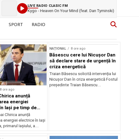
LIVE RADIO CLASIC FM
Kygo - Heaven On Your Mind (feat. Dan Tyminski)
SPORT
RADIO
NAȚIONAL
8 ore ago
Băsescu cere lui Nicușor Dan
să declare stare de urgență în
criza energetică
Traian Băsescu solicită intervenția lui
Nicușor Dan în criza energetică Fostul
președinte Traian Băsescu...
8 ore ago
Chirica anunță
area energiei
în Iași pe timp de
ai Chirica anunță
a energiei electrice în Iași
, primarul Iașiului, a...