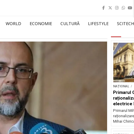
WORLD
ECONOMIE
CULTURĂ
LIFESTYLE
SCITECH
NAȚIONAL
Primarul 
raționaliz
electrice 
noapte
Primarul Mih
raționalizare
Mihai Chirica