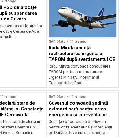
14 ore ago
ă PSD de blocaje
după suspendarea
or de Guvern
 suspendarea Hotărârilor
e către Curtea de Apel
i mulți...
NAȚIONAL
14 ore ago
Radu Miruță anunță
restructurarea urgentă a
TAROM după avertismentul CE
Radu Miruță convoacă conducerea
TAROM pentru o restructurare
urgentă Ministrul interimar al
Transportului, Radu...
14 ore ago
NAȚIONAL
14 ore ago
declară stare de
Guvernul convoacă ședință
Călărași și Constanța
extraordinară pentru criza
NE Cernavodă
energetică și intervenții pe
Dunăre
tituie stare de alertă în
Ședință extraordinară de Guvern
 Constanța pentru CNE
pentru criza energetică și intervenții
uvernul României...
pe Dunăre Guvernul se reunește...