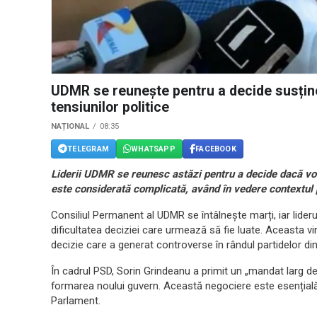
UDMR se reunește pentru a decide susține
tensiunilor politice
NAȚIONAL
08:35
TELEGRAM
WHATSAPP
FACEBOOK
Liderii UDMR se reunesc astăzi pentru a decide dacă vo
este considerată complicată, având în vedere contextul p
Consiliul Permanent al UDMR se întâlnește marți, iar lideru
dificultatea deciziei care urmează să fie luate. Aceasta v
decizie care a generat controverse în rândul partidelor din 
În cadrul PSD, Sorin Grindeanu a primit un „mandat larg 
formarea noului guvern. Această negociere este esențială p
Parlament.