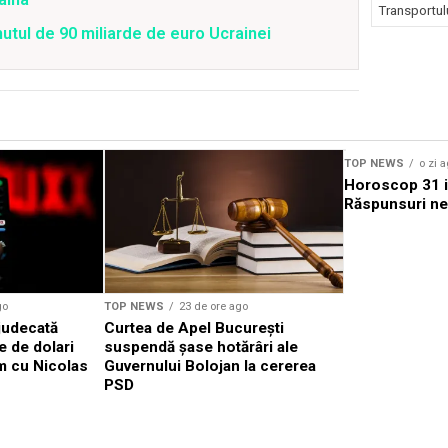
Transportulu
mutul de 90 miliarde de euro Ucrainei
TOP NEWS
o zi 
Horoscop 31 i
Răspunsuri ne
go
TOP NEWS
23 de ore ago
 judecată
Curtea de Apel București
e de dolari
suspendă șase hotărâri ale
lm cu Nicolas
Guvernului Bolojan la cererea
PSD