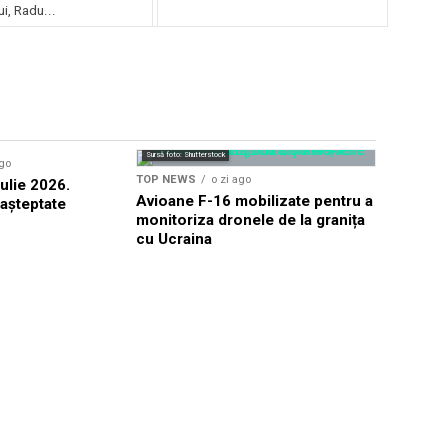
i, Radu...
Sursă foto: Shutterstock
ago
TOP NEWS
TOP NEWS
o zi ago
ulie 2026.
UEFA amen
Avioane F-16 mobilizate pentru a
așteptate
Mondiale
monitoriza dronele de la granița
cu Ucraina