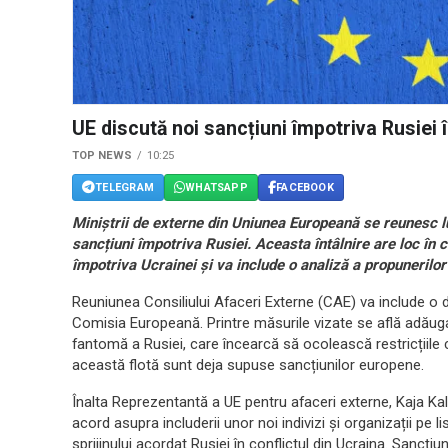
UE discută noi sancțiuni împotriva Rusiei 
TOP NEWS
10:25
TELEGRAM
WHATSAPP
FACEBOOK
Miniștrii de externe din Uniunea Europeană se reunesc l
sancțiuni împotriva Rusiei. Aceasta întâlnire are loc în
împotriva Ucrainei și va include o analiză a propunerilor
Reuniunea Consiliului Afaceri Externe (CAE) va include o 
Comisia Europeană. Printre măsurile vizate se află adăugar
fantomă a Rusiei, care încearcă să ocolească restricțiile 
această flotă sunt deja supuse sancțiunilor europene.
Înalta Reprezentantă a UE pentru afaceri externe, Kaja Kal
acord asupra includerii unor noi indivizi și organizații pe 
sprijinului acordat Rusiei în conflictul din Ucraina. Sancți