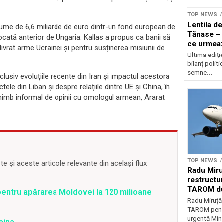
TOP NEWS
Lentila de
sume de 6,6 miliarde de euro dintr-un fond european de
Tănase – 
ocată anterior de Ungaria. Kallas a propus ca banii să
ce urmea
 livrat arme Ucrainei și pentru susținerea misiunii de
Ultima ediți
bilanț politi
semne...
inclusiv evoluțiile recente din Iran și impactul acestora
le din Liban și despre relațiile dintre UE și China, în
chimb informal de opinii cu omologul armean, Ararat
TOP NEWS
 și aceste articole relevante din același flux
Radu Miru
restructu
TAROM du
pentru apărarea Moldovei la 120 milioane
Radu Miruț
TAROM pentr
urgentă Mini
aina