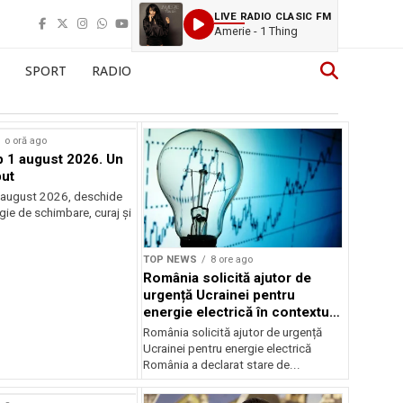
LIVE RADIO CLASIC FM
Amerie - 1 Thing
SPORT
RADIO
o oră ago
 1 august 2026. Un
ut
 august 2026, deschide
gie de schimbare, curaj și
.
TOP NEWS
8 ore ago
România solicită ajutor de
urgență Ucrainei pentru
energie electrică în contextul
crizei energetice
România solicită ajutor de urgență
Ucrainei pentru energie electrică
România a declarat stare de...