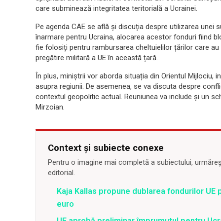
care subminează integritatea teritorială a Ucrainei.
Pe agenda CAE se află și discuția despre utilizarea unei 
înarmare pentru Ucraina, alocarea acestor fonduri fiind bl
fie folosiți pentru rambursarea cheltuielilor țărilor care au
pregătire militară a UE în această țară.
În plus, miniștrii vor aborda situația din Orientul Mijlociu, 
asupra regiunii. De asemenea, se va discuta despre conflicte
contextul geopolitic actual. Reuniunea va include și un s
Mirzoian.
Context și subiecte conexe
Pentru o imagine mai completă a subiectului, urmărește
editorial.
Kaja Kallas propune dublarea fondurilor UE 
euro
UE aprobă preliminar împrumutul pentru Ucr