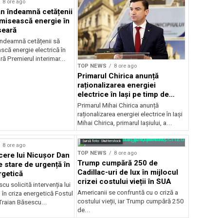
8 ore ago
jan îndeamnă cetățenii
misească energie în
seară
 îndeamnă cetățenii să
că energie electrică în
ră Premierul interimar...
TOP NEWS
8 ore ago
Primarul Chirica anunță
raționalizarea energiei
electrice în Iași pe timp de
noapte
Primarul Mihai Chirica anunță
raționalizarea energiei electrice în Iași
Mihai Chirica, primarul Iașiului, a...
Sursă foto: Shutterstock
8 ore ago
TOP NEWS
8 ore ago
ere lui Nicușor Dan
Trump cumpără 250 de
e stare de urgență în
Cadillac-uri de lux în mijlocul
rgetică
crizei costului vieții în SUA
cu solicită intervenția lui
Americanii se confruntă cu o criză a
în criza energetică Fostul
costului vieții, iar Trump cumpără 250
Traian Băsescu...
de...