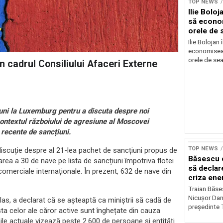
TOP NEWS
Ilie Bolo
să econo
orele de 
Ilie Bolojan
economiseas
orele de sea
în cadrul Consiliului Afaceri Externe
uni la Luxemburg pentru a discuta despre noi
 contextul războiului de agresiune al Moscovei
 recente de sancțiuni.
TOP NEWS
discuție despre al 21-lea pachet de sancțiuni propus de
Băsescu c
ea a 30 de nave pe lista de sancțiuni împotriva flotei
să declar
comerciale internaționale. În prezent, 632 de nave din
criza ene
Traian Băses
Nicușor Dan 
las, a declarat că se așteaptă ca miniștrii să cadă de
președinte 
lista celor ale căror active sunt înghețate din cauza
unile actuale vizează peste 2.600 de persoane și entități