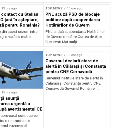
13 ore ago
TOP NEWS
15 ore ago
 contact cu Stelian
PNL acuză PSD de blocaje
O țară în așteptare,
politice după suspendarea
ză pentru România?
Hotărârilor de Guvern
e din acest sezon: între
PNL critică suspendarea Hotărârilor
c și o vară cu multe
de Guvern de către Curtea de Apel
București Mai mulți...
TOP NEWS
15 ore ago
Guvernul declară stare de
alertă în Călărași și Constanța
pentru CNE Cernavodă
Guvernul instituie stare de alertă în
Călărași și Constanța pentru CNE
Cernavodă Guvernul României...
15 ore ago
ță anunță
rarea urgentă a
pă avertismentul CE
ă convoacă conducerea
u o restructurare
strul interimar al