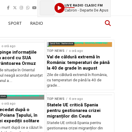
LIVE RADIO CLASIC FM
Cabron - Departe De Apus
SPORT
RADIO
Sursă foto: Shutterstock
o oră ago
TOP NEWS
o oră ago
pinge informațiile
Val de căldură extremă în
n acord cu SUA
România: temperaturi de până
trâmtoarea Ormuz
la 40 de grade în august
e situație în Orientul
Zile de căldură extremă în România,
anul neagă acordul anunțat
cu temperaturi de până la 40 de
nul a...
grade...
rstock
TOP NEWS
4 ore ago
o oră ago
Statele UE critică Spania
decedat după o
pentru gestionarea crizei
Poiana Țapului, în
migranților din Ceuta
i expediții solitare
Statele UE critică Spania pentru
a murit după ce a căzut în
gestionarea crizei migranților din