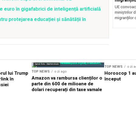
UE convoacă
uro în gigafabrici de inteligență artificială
miniștrilor 
migranților d
ru protejarea educației și sănătății în
Sursă foto: Shutterstock
TOP NEWS
o zi 
TOP NEWS
o zi ago
rul lui Trump
Horoscop 1 au
Amazon va rambursa clienților o
link în
început
parte din 600 de milioane de
siei
dolari recuperați din taxe vamale