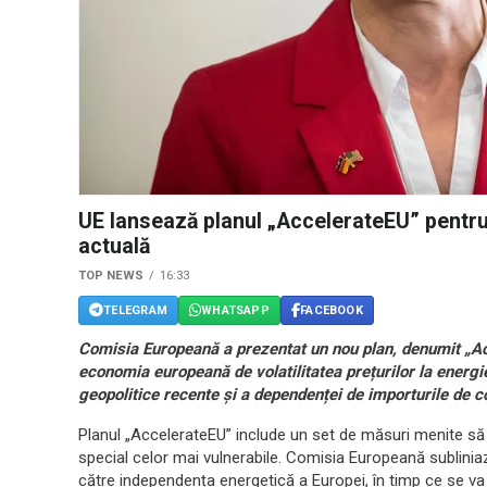
UE lansează planul „AccelerateEU” pentru a
actuală
TOP NEWS
16:33
TELEGRAM
WHATSAPP
FACEBOOK
Comisia Europeană a prezentat un nou plan, denumit „Acc
economia europeană de volatilitatea prețurilor la energie
geopolitice recente și a dependenței de importurile de co
Planul „AccelerateEU” include un set de măsuri menite să of
special celor mai vulnerabile. Comisia Europeană subliniază
către independența energetică a Europei, în timp ce se va