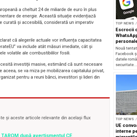
Europeană a cheltuit 24 de miliarde de euro în plus
limentare de energie. Această situație evidențiază
e curată și accesibilă, considerată un imperativ
TOP NEWS
Escrocii 
WhatsApp 
larat că alegerile actuale vor influența capacitatea
personale
erateEU” va include atât măsuri imediate, cât și
Nouă tentat
 volatile ale combustibililor fosili.
Facebook ș
datele român
esită investiții masive, estimând că sunt necesare
securitate..
 aceea, se va miza pe mobilizarea capitalului privat,
ganizat pentru a reuni bănci, investitori și lideri din
 și aceste articole relevante din același flux
TOP NEWS
UE convoa
interne pe
 a TAROM după avertismentul CE
migranțil