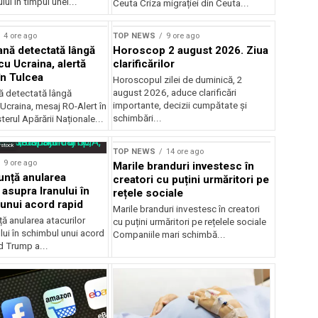
ui în timpul unei...
Ceuta Criza migrației din Ceuta...
4 ore ago
TOP NEWS
9 ore ago
ană detectată lângă
Horoscop 2 august 2026. Ziua
cu Ucraina, alertă
clarificărilor
în Tulcea
Horoscopul zilei de duminică, 2
august 2026, aduce clarificări
nă detectată lângă
importante, decizii cumpătate și
 Ucraina, mesaj RO-Alert în
schimbări...
terul Apărării Naționale...
Sursă foto: Shutterstock
rstock
TOP NEWS
14 ore ago
9 ore ago
Marile branduri investesc în
nță anularea
creatori cu puțini urmăritori pe
 asupra Iranului în
rețele sociale
unui acord rapid
Marile branduri investesc în creatori
ă anularea atacurilor
cu puțini urmăritori pe rețelele sociale
lui în schimbul unui acord
Companiile mari schimbă...
d Trump a...