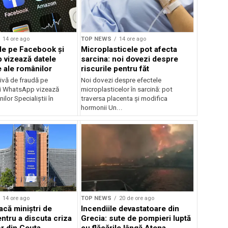
14 ore ago
TOP NEWS
14 ore ago
de pe Facebook și
Microplasticele pot afecta
vizează datele
sarcina: noi dovezi despre
 ale românilor
riscurile pentru făt
ivă de fraudă pe
Noi dovezi despre efectele
i WhatsApp vizează
microplasticelor în sarcină: pot
ilor Specialiștii în
traversa placenta și modifica
.
hormonii Un...
14 ore ago
TOP NEWS
20 de ore ago
că miniștri de
Incendiile devastatoare din
ntru a discuta criza
Grecia: sute de pompieri luptă
or din Ceuta
cu flăcările lângă Atena