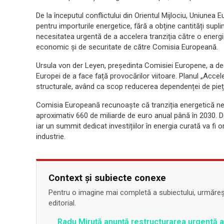
De la începutul conflictului din Orientul Mijlociu, Uniunea 
pentru importurile energetice, fără a obține cantități sup
necesitatea urgentă de a accelera tranziția către o energi
economic și de securitate de către Comisia Europeană.
Ursula von der Leyen, președinta Comisiei Europene, a dec
Europei de a face față provocărilor viitoare. Planul „Accel
structurale, având ca scop reducerea dependenței de piețele
Comisia Europeană recunoaște că tranziția energetică nec
aproximativ 660 de miliarde de euro anual până în 2030. De
iar un summit dedicat investițiilor în energia curată va fi or
industrie.
Context și subiecte conexe
Pentru o imagine mai completă a subiectului, urmărește
editorial.
Radu Miruță anunță restructurarea urgentă