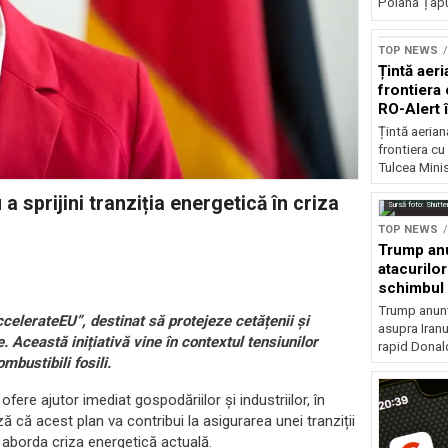
Poiana Țapul
TOP NEWS
Țintă aeri
frontiera 
RO-Alert 
Țintă aeria
frontiera cu
Tulcea Minis
 sprijini tranziția energetică în criza
Sursă foto: Shutte
TOP NEWS
Trump anu
atacurilor
schimbul 
Trump anunț
elerateEU”, destinat să protejeze cetățenii și
asupra Iranu
. Această inițiativă vine în contextul tensiunilor
rapid Donal
mbustibili fosili.
ere ajutor imediat gospodăriilor și industriilor, în
 că acest plan va contribui la asigurarea unei tranziții
 aborda criza energetică actuală.