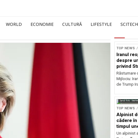
WORLD
ECONOMIE
CULTURĂ
LIFESTYLE
SCITECH
TOP NEWS
Iranul res
despre u
privind S
Răsturnare d
Mijlociu: Ir
de Trump Ira
Sursă foto: Shutte
TOP NEWS
Alpinist 
cădere în 
timpul une
Un alpinist 