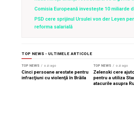
Comisia Europeană investește 10 miliarde de e
PSD cere sprijinul Ursulei von der Leyen pent
reforma salarială
TOP NEWS - ULTIMELE ARTICOLE
TOP NEWS
o zi ago
TOP NEWS
o zi ago
Cinci persoane arestate pentru
Zelenski cere ajuto
infracţiuni cu violenţă în Brăila
pentru a utiliza Star
atacurile asupra Ru