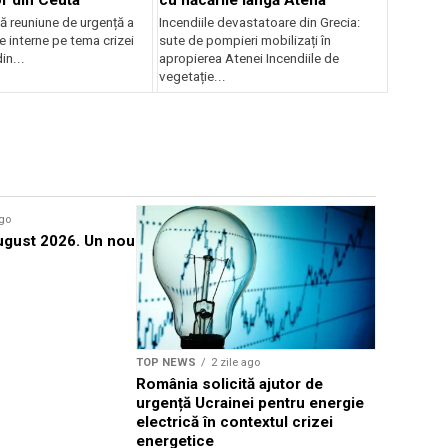
 reuniune de urgență a
Incendiile devastatoare din Grecia:
de interne pe tema crizei
sute de pompieri mobilizați în
in...
apropierea Atenei Incendiile de
vegetație...
ago
TOP NEWS
gust 2026. Un nou
Ilie Boloj
economise
de seară
TOP NEWS
2 zile ago
România solicită ajutor de
urgență Ucrainei pentru energie
electrică în contextul crizei
energetice