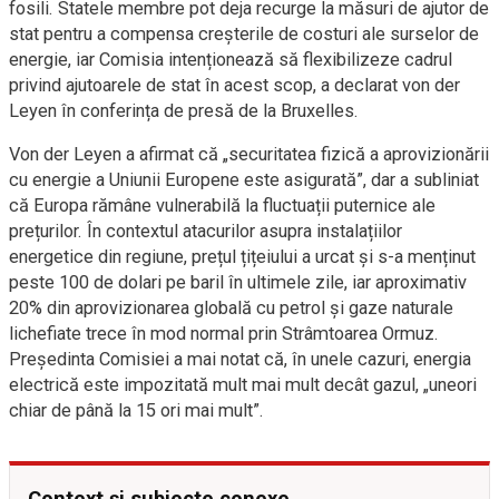
fosili. Statele membre pot deja recurge la măsuri de ajutor de
stat pentru a compensa creșterile de costuri ale surselor de
energie, iar Comisia intenționează să flexibilizeze cadrul
privind ajutoarele de stat în acest scop, a declarat von der
Leyen în conferința de presă de la Bruxelles.
Von der Leyen a afirmat că „securitatea fizică a aprovizionării
cu energie a Uniunii Europene este asigurată”, dar a subliniat
că Europa rămâne vulnerabilă la fluctuații puternice ale
prețurilor. În contextul atacurilor asupra instalațiilor
energetice din regiune, prețul țițeiului a urcat și s-a menținut
peste 100 de dolari pe baril în ultimele zile, iar aproximativ
20% din aprovizionarea globală cu petrol și gaze naturale
lichefiate trece în mod normal prin Strâmtoarea Ormuz.
Președinta Comisiei a mai notat că, în unele cazuri, energia
electrică este impozitată mult mai mult decât gazul, „uneori
chiar de până la 15 ori mai mult”.
Context și subiecte conexe