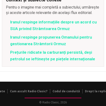
Pentru o imagine mai completă a subiectului, urmărește
și aceste articole relevante din același flux editorial.
Iranul respinge informațiile despre un acord cu
SUA privind Strâmtoarea Ormuz
Iranul respinge propunerea Omanului pentru
gestionarea Strâmtorii Ormuz
Prețurile ridicate la carburanți persistă, deși
petrolul se ieftinește pe piețele internaționale
tate
Cum ascult Radio Clasic?
Codul de conduită
Drept la repli
© Radio Clasic, 2026