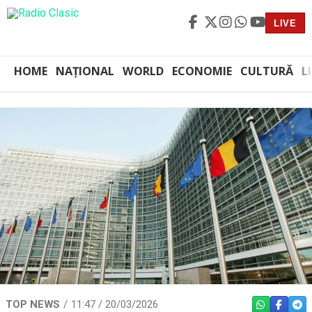
LIVE
HOME
NAȚIONAL
WORLD
ECONOMIE
CULTURĂ
L
TOP NEWS
11:47 / 20/03/2026
WHATSAPP
FACEBO
TEL