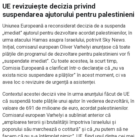
UE revizuiește decizia privind
suspendarea ajutorului pentru palestinieni
Uniunea Europeană a reconsiderat decizia de a suspenda
„imediat” ajutorul pentru dezvoltare acordat palestinienilor, în
urma atacului Hamas asupra Israelului, potrivit Sky News.
Inițial, comisarul european Oliver Varhelyi anunțase că toate
plățile din programul de dezvoltare pentru palestinieni vor fi
„suspendate imediat”. Cu toate acestea, la scurt timp,
Comisia Europeană a clarificat într-o declarație că „nu va
exista nicio suspendare a plăților” în acest moment, ci va
avea loc o revizuire de urgență a asistenței.
Contextul acestei decizii vine în urma anunțului făcut de UE
că suspendă toate plățile unui ajutor în vederea dezvoltării, în
valoare de 691 de milioane de euro, acordat palestinienilor.
Comisarul european Varhelyi a subliniat anterior că
„amploarea terorii și brutalității împotriva Israelului și
poporului său marchează o cotitură” și că „nu putem să ne
facem că nu s-a întâmplat nimic”. UE, fiind unul dintre cei mai