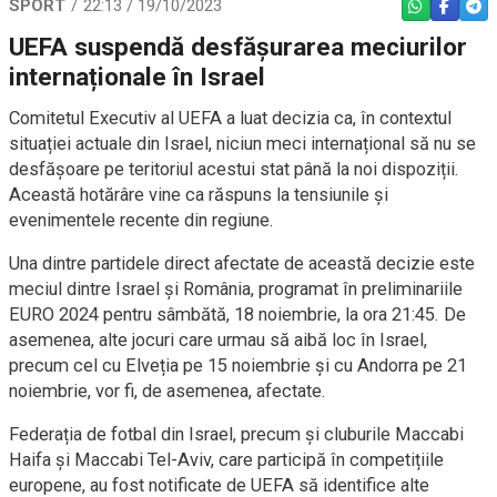
SPORT
22:13 / 19/10/2023
WHATSAPP
FACEBO
TEL
UEFA suspendă desfășurarea meciurilor
internaționale în Israel
Comitetul Executiv al UEFA a luat decizia ca, în contextul
situației actuale din Israel, niciun meci internațional să nu se
desfășoare pe teritoriul acestui stat până la noi dispoziții.
Această hotărâre vine ca răspuns la tensiunile și
evenimentele recente din regiune.
Una dintre partidele direct afectate de această decizie este
meciul dintre Israel și România, programat în preliminariile
EURO 2024 pentru sâmbătă, 18 noiembrie, la ora 21:45. De
asemenea, alte jocuri care urmau să aibă loc în Israel,
precum cel cu Elveția pe 15 noiembrie și cu Andorra pe 21
noiembrie, vor fi, de asemenea, afectate.
Federația de fotbal din Israel, precum și cluburile Maccabi
Haifa și Maccabi Tel-Aviv, care participă în competițiile
europene, au fost notificate de UEFA să identifice alte