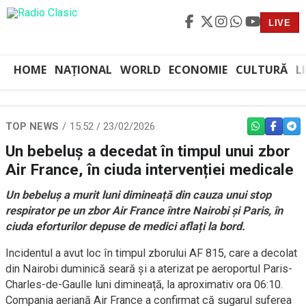
LIVE
HOME
NAȚIONAL
WORLD
ECONOMIE
CULTURĂ
L
TOP NEWS
15:52 / 23/02/2026
WHATSAPP
FACEBO
TEL
Un bebeluș a decedat în timpul unui zbor
Air France, în ciuda intervenției medicale
Un bebeluș a murit luni dimineață din cauza unui stop
respirator pe un zbor Air France între Nairobi și Paris, în
ciuda eforturilor depuse de medici aflați la bord.
Incidentul a avut loc în timpul zborului AF 815, care a decolat
din Nairobi duminică seară și a aterizat pe aeroportul Paris-
Charles-de-Gaulle luni dimineață, la aproximativ ora 06:10.
Compania aeriană Air France a confirmat că sugarul suferea