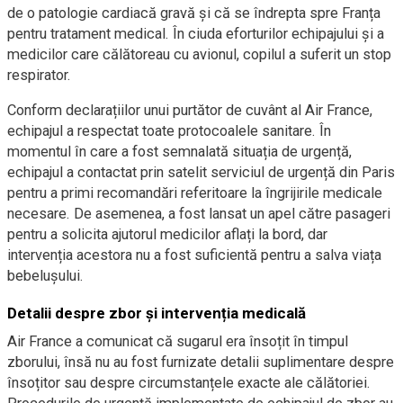
de o patologie cardiacă gravă și că se îndrepta spre Franța
pentru tratament medical. În ciuda eforturilor echipajului și a
medicilor care călătoreau cu avionul, copilul a suferit un stop
respirator.
Conform declarațiilor unui purtător de cuvânt al Air France,
echipajul a respectat toate protocoalele sanitare. În
momentul în care a fost semnalată situația de urgență,
echipajul a contactat prin satelit serviciul de urgență din Paris
pentru a primi recomandări referitoare la îngrijirile medicale
necesare. De asemenea, a fost lansat un apel către pasageri
pentru a solicita ajutorul medicilor aflați la bord, dar
intervenția acestora nu a fost suficientă pentru a salva viața
bebelușului.
Detalii despre zbor și intervenția medicală
Air France a comunicat că sugarul era însoțit în timpul
zborului, însă nu au fost furnizate detalii suplimentare despre
însoțitor sau despre circumstanțele exacte ale călătoriei.