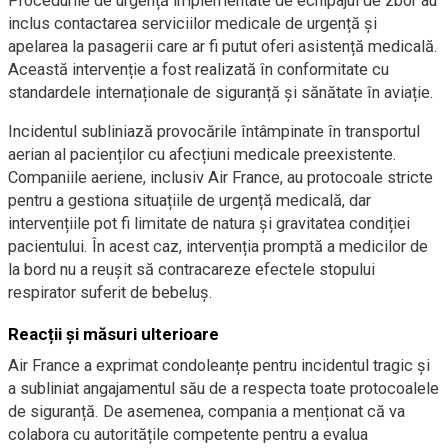
Procedurile de urgență implementate de echipajul de zbor au
inclus contactarea serviciilor medicale de urgență și
apelarea la pasagerii care ar fi putut oferi asistență medicală.
Această intervenție a fost realizată în conformitate cu
standardele internaționale de siguranță și sănătate în aviație.
Incidentul subliniază provocările întâmpinate în transportul
aerian al pacienților cu afecțiuni medicale preexistente.
Companiile aeriene, inclusiv Air France, au protocoale stricte
pentru a gestiona situațiile de urgență medicală, dar
intervențiile pot fi limitate de natura și gravitatea condiției
pacientului. În acest caz, intervenția promptă a medicilor de
la bord nu a reușit să contracareze efectele stopului
respirator suferit de bebeluș.
Reacții și măsuri ulterioare
Air France a exprimat condoleanțe pentru incidentul tragic și
a subliniat angajamentul său de a respecta toate protocoalele
de siguranță. De asemenea, compania a menționat că va
colabora cu autoritățile competente pentru a evalua