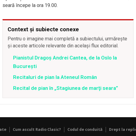
seară începe la ora 19.00.
Context și subiecte conexe
Pentru o imagine mai completă a subiectului, urmărește
și aceste articole relevante din același flux editorial.
Pianistul Dragoş Andrei Cantea, de la Oslo la
Bucureşti
Recitaluri de pian la Ateneul Român
Recital de pian în „Stagiunea de marţi seara”
tate
Cum ascult Radio Clasic?
Codul de conduită
Drept la repli