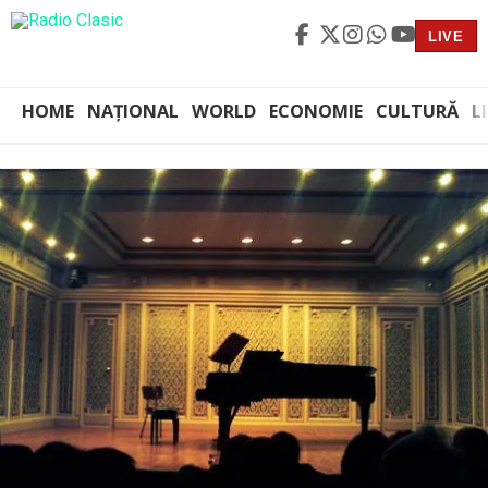
LIVE
HOME
NAȚIONAL
WORLD
ECONOMIE
CULTURĂ
L