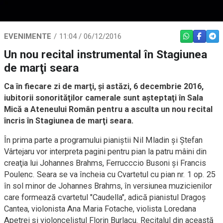
EVENIMENTE
11:04 / 06/12/2016
WHATSAPP
FACEBO
TEL
Un nou recital instrumental în Stagiunea
de marţi seara
Ca în fiecare zi de marţi, şi astăzi, 6 decembrie 2016,
iubitorii sonorităţilor camerale sunt aşteptaţi în Sala
Mică a Ateneului Român pentru a asculta un nou recital
încris în Stagiunea de marţi seara.
În prima parte a programului pianiştii Nil Mladin şi Ştefan
Vârtejaru vor interpreta pagini pentru pian la patru mâini din
creaţia lui Johannes Brahms, Ferrucccio Busoni şi Francis
Poulenc. Seara se va încheia cu Cvartetul cu pian nr. 1 op. 25
în sol minor de Johannes Brahms, în versiunea muzicienilor
care formează cvartetul "Caudella", adică pianistul Dragoş
Cantea, violonista Ana Maria Fotache, violista Loredana
Apetrei şi violoncelistul Florin Burlacu. Recitalul din această