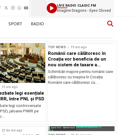
LIVE RADIO CLASIC FM
Imagine Dragons - Eyes Closed
SPORT
RADIO
TOP NEWS
19 ore ago
Românii care călătoresc în
Croația vor beneficia de un
nou sistem de taxare a
autostrăzilor
Schimbări majore pentru românii care
călătoresc cu mașina în Croația
Românii care călătoresc cu...
15 ore ago
ezbate legi esențiale
RR, între PNL și PSD
bate legi controversate
i PSD, jaloane PNRR pe
i...
Sursă foto: Shutterstock
22 de ore ago