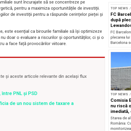
e familiale sunt încurajate să se concentreze pe
rgetică, pentru a maximiza oportunitățile de investiții.
TOP NEWS
FC Barcel
lor de investiții pentru a răspunde cerințelor pieței și
după plec
Lewando
, este esențial ca birourile familiale să își optimizeze
FC Barcelon
 doar o evaluare a riscurilor și oportunităților, ci și o
plecarea lu
Barcelona se
u a face față provocărilor viitoare.
 și aceste articole relevante din același flux
 între PNL și PSD
TOP NEWS
Comisia 
ficia de un nou sistem de taxare a
nu riscă 
imediată,
situația
Starea de al
România: C
monitorizea