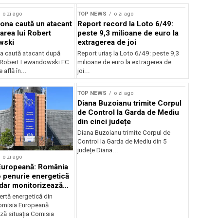
o zi ago
TOP NEWS
o zi ago
ona caută un atacant
Report record la Loto 6/49:
area lui Robert
peste 9,3 milioane de euro la
wski
extragerea de joi
a caută atacant după
Report uriaș la Loto 6/49: peste 9,3
i Robert Lewandowski FC
milioane de euro la extragerea de
 află în...
joi...
TOP NEWS
o zi ago
Diana Buzoianu trimite Corpul
de Control la Garda de Mediu
din cinci județe
Diana Buzoianu trimite Corpul de
Control la Garda de Mediu din 5
județe Diana...
o zi ago
Europeană: România
o penurie energetică
 dar monitorizează
ertă energetică din
omisia Europeană
ză situația Comisia