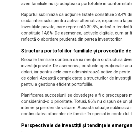
averi familiale nu își adaptează portofoliile în conformitat
Raportul subliniază că acțiunile listate constituie 38,4% di
ciuda interesului pentru active alternative, expunerea la 
Investițiile private, care reprezintă 30,8%, indică o tendință 
constituie 14,8%. De asemenea, activele digitale, cum ar 
reflectă o abordare prudentă din partea investitorilor.
Structura portofoliilor familiale și provocările d
Birourile familiale continuă să își mențină o structură dive
investiții private. De asemenea, costurile operaționale anu
dolari, iar pentru cele care administrează active de peste 1
de dolari. Această complexitate a structurilor de investiț
pentru a gestiona eficient portofoliile.
Planificarea succesiunii se dovedește a fi o preocupare ma
considerând-o o prioritate. Totuși, 86% nu dispun de un p
interne și pierderi de valoare. Această situație subliniază 
continuitatea afacerilor de familie, în special în contextul t
Perspectivele de investiții și tendințele emerge