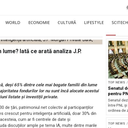
WORLD
ECONOMIE
CULTURĂ
LIFESTYLE
SCITECH
 lume? Iată ce arată analiza J.P.
TOP NEWS
ă, deși 65% dintre cele mai bogate familii din lume
Senatul d
ajoritatea fondurilor lor nu sunt încă alocate acestui
pentru PN
ni listate și investiții private.
Senatul dez
între PNL ș
0 de țări, patrimoniul net colectiv al participanților
ordinea de z
es crescut pentru inteligența artificială, doar 30% din
 acesteia, cum ar fi centrele de date și
TOP NEWS
da discuțiilor ample pe tema IA, multe dintre marile