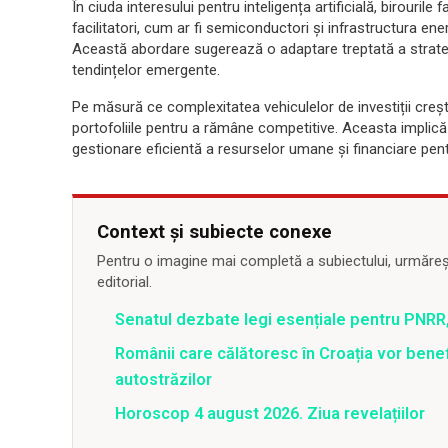
În ciuda interesului pentru inteligența artificială, birouril
facilitatori, cum ar fi semiconductori și infrastructura ene
Această abordare sugerează o adaptare treptată a strategii
tendințelor emergente.
Pe măsură ce complexitatea vehiculelor de investiții crește
portofoliile pentru a rămâne competitive. Aceasta implică nu
gestionare eficientă a resurselor umane și financiare pentr
Context și subiecte conexe
Pentru o imagine mai completă a subiectului, urmărește
editorial.
Senatul dezbate legi esențiale pentru PNRR,
Românii care călătoresc în Croația vor bene
autostrăzilor
Horoscop 4 august 2026. Ziua revelațiilor