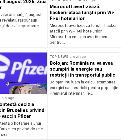
TOP NEWS
22 de ore ago
4 august 2026. Ziua
Microsoft avertizează:
r
hackerii atacă turiștii prin Wi-
ilei de marți, 4 august
Fi-ul hotelurilor
revelații, răspunsuri
Microsoft avertizează turiștii: hackerii
și decizii importante...
atacă prin Wi-Fi-ul hotelurilor
Microsoft a emis un avertisment
pentru...
TOP NEWS
o zi ago
Bolojan: România nu va avea
scumpiri la energie sau
restricții în transportul public
Bolojan: Nu luăm în calcul scumpirea
energiei sau restricții pentru populație
Premierul interimar Ilie...
o zi ago
ontestă decizia
din Bruxelles privind
 vaccin Pfizer
testă o hotărâre a unui
 Bruxelles privind dozele
izer...