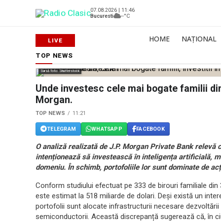
07.08.2026 | 11:46
Bucuresti
--°C
HOME
NAȚIONAL
TOP NEWS
Sursă foto: Shutterstock
Unde investesc cele mai bogate familii din
Morgan.
TOP NEWS
11:21
TELEGRAM
WHATSAPP
FACEBOOK
O analiză realizată de J.P. Morgan Private Bank relevă c
intenționează să investească în inteligența artificială, m
domeniu. În schimb, portofoliile lor sunt dominate de acțiu
Conform studiului efectuat pe 333 de birouri familiale din 3
este estimat la 518 miliarde de dolari. Deși există un inter
portofolii sunt alocate infrastructurii necesare dezvoltării
semiconductorii. Această discrepanță sugerează că, în ciu