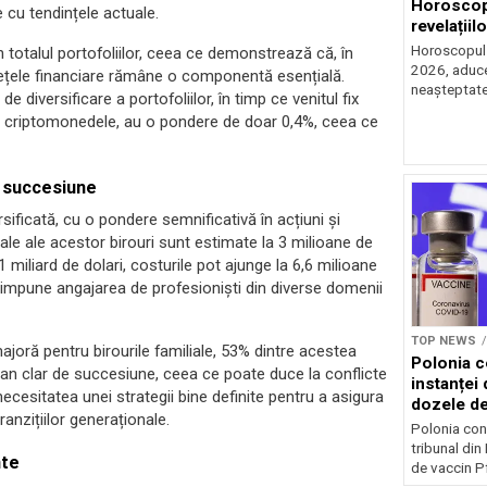
Horoscop 
e cu tendințele actuale.
revelațiilo
Horoscopul z
n totalul portofoliilor, ceea ce demonstrează că, în
2026, aduce 
piețele financiare rămâne o componentă esențială.
neașteptate 
de diversificare a portofoliilor, în timp ce venitul fix
fi criptomonedele, au o pondere de doar 0,4%, ceea ce
e succesiune
rsificată, cu o pondere semnificativă în acțiuni și
ale ale acestor birouri sunt estimate la 3 milioane de
 miliard de dolari, costurile pot ajunge la 6,6 milioane
ii impune angajarea de profesioniști din diverse domenii
TOP NEWS
joră pentru birourile familiale, 53% dintre acestea
Polonia c
lan clar de succesiune, ceea ce poate duce la conflicte
instanței 
necesitatea unei strategii bine definite pentru a asigura
dozele de
ranzițiilor generaționale.
Polonia con
tribunal din
nte
de vaccin Pf