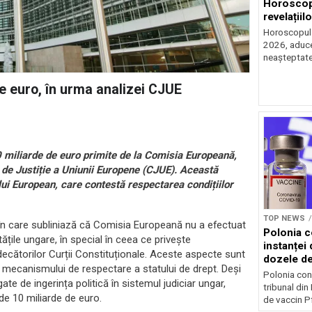
Horoscop 
revelațiilo
Horoscopul z
2026, aduce 
neașteptate 
de euro, în urma analizei CJUE
0 miliarde de euro primite de la Comisia Europeană,
 de Justiție a Uniunii Europene (CJUE). Această
ui European, care contestă respectarea condițiilor
TOP NEWS
în care subliniază că Comisia Europeană nu a efectuat
Polonia c
țile ungare, în special în ceea ce privește
instanței 
ecătorilor Curții Constituționale. Aceste aspecte sunt
dozele de
mecanismului de respectare a statului de drept. Deși
Polonia con
gate de ingerința politică în sistemul judiciar ungar,
tribunal din
e 10 miliarde de euro.
de vaccin Pf