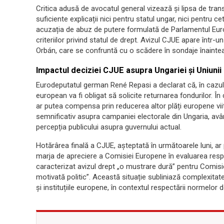
Critica adusă de avocatul general vizează și lipsa de tra
suficiente explicații nici pentru statul ungar, nici pentru c
acuzația de abuz de putere formulată de Parlamentul Euro
criteriilor privind statul de drept. Avizul CJUE apare într-
Orbán, care se confruntă cu o scădere în sondaje înaintea a
Impactul deciziei CJUE asupra Ungariei și Uniuni
Eurodeputatul german René Repasi a declarat că, în cazul î
european va fi obligat să solicite returnarea fondurilor. Î
ar putea compensa prin reducerea altor plăți europene vii
semnificativ asupra campaniei electorale din Ungaria, avân
percepția publicului asupra guvernului actual.
Hotărârea finală a CJUE, așteptată în următoarele luni, a
marja de apreciere a Comisiei Europene în evaluarea respe
caracterizat avizul drept „o mustrare dură” pentru Comisie
motivată politic”. Această situație subliniază complexitate
și instituțiile europene, în contextul respectării normelor d