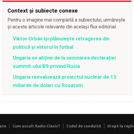
Context și subiecte conexe
Pentru o imagine mai completă a subiectului, urmărește
și aceste articole relevante din același flux editorial.
Viktor Orbán își plănuiește retragerea din
politică și viitorul în fotbal
Ungaria se abține de la semnarea declarației
summit-ului B9 privind Rusia
Ungaria reevaluează proiectul nuclear de 15
miliarde de dolari cu Rosatom
tate
Cum ascult Radio Clasic?
Codul de conduită
Drept la repli