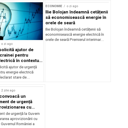
ECONOMIE
o zi ago
Ilie Bolojan îndeamnă cetățenii
să economisească energie în
orele de seară
Ilie Bolojan îndeamnă cetățenii să
economisească energie electrică în
orele de seară Premierul interimar...
o zi ago
olicită ajutor de
crainei pentru
ectrică în contextul
ergetice
cită ajutor de urgență
tru energie electrică
clarat stare de...
2 zile ago
 convoacă un
ent de urgență
rovizionarea cu
il
t de urgență la Guvern
rarea aprovizionării cu
 Guvernul României a