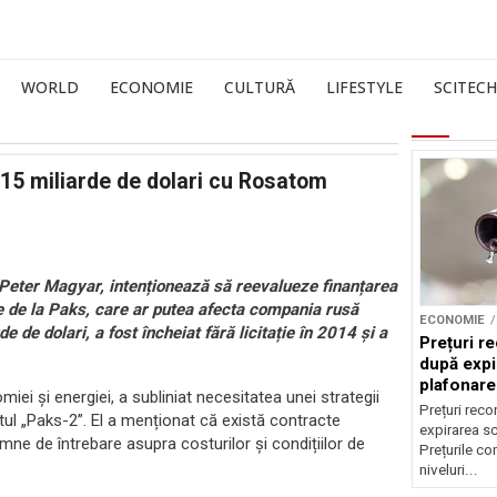
WORLD
ECONOMIE
CULTURĂ
LIFESTYLE
SCITECH
 15 miliarde de dolari cu Rosatom
Peter Magyar, intenționează să reevalueze finanțarea
re de la Paks, care ar putea afecta compania rusă
ECONOMIE
de dolari, a fost încheiat fără licitație în 2014 și a
Prețuri re
după expi
plafonare
miei și energiei, a subliniat necesitatea unei strategii
Prețuri reco
tul „Paks-2”. El a menționat că există contracte
expirarea s
ne de întrebare asupra costurilor și condițiilor de
Prețurile co
niveluri...