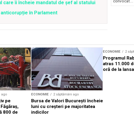
convocat...
are îi încheie mandatul de şef al statului
anticorupție în Parlament
ECONOMIE
2 săp
Programul Rab
atras 11.000 d
oră de la lans
i ago
ECONOMIE
2 săptămâni ago
iv pe
Bursa de Valori Bucureşti încheie
 Făgăraş,
luni cu creșteri pe majoritatea
ă 800 de
indicilor