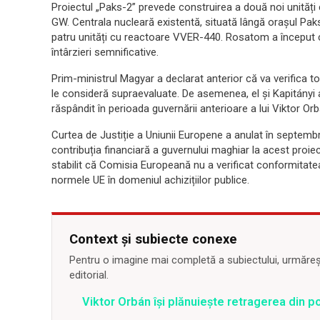
Proiectul „Paks-2” prevede construirea a două noi unităț
GW. Centrala nucleară existentă, situată lângă orașul Paks
patru unități cu reactoare VVER-440. Rosatom a început co
întârzieri semnificative.
Prim-ministrul Magyar a declarat anterior că va verifica to
le consideră supraevaluate. De asemenea, el și Kapitányi
răspândit în perioada guvernării anterioare a lui Viktor Orb
Curtea de Justiție a Uniunii Europene a anulat în septem
contribuția financiară a guvernului maghiar la acest proiec
stabilit că Comisia Europeană nu a verificat conformitate
normele UE în domeniul achizițiilor publice.
Context și subiecte conexe
Pentru o imagine mai completă a subiectului, urmărește
editorial.
Viktor Orbán își plănuiește retragerea din poli