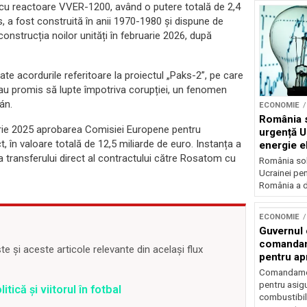
i cu reactoare VVER-1200, având o putere totală de 2,4
, a fost construită în anii 1970-1980 și dispune de
nstrucția noilor unități în februarie 2026, după
ate acordurile referitoare la proiectul „Paks-2”, pe care
 au promis să lupte împotriva corupției, un fenomen
án.
ECONOMIE
România s
brie 2025 aprobarea Comisiei Europene pentru
urgență U
t, în valoare totală de 12,5 miliarde de euro. Instanța a
energie el
crizei en
a transferului direct al contractului către Rosatom cu
România soli
Ucrainei pen
România a de
ECONOMIE
Guvernul
comandam
 și aceste articole relevante din același flux
pentru ap
combustib
Comandamen
pentru asigu
tică și viitorul în fotbal
combustibil