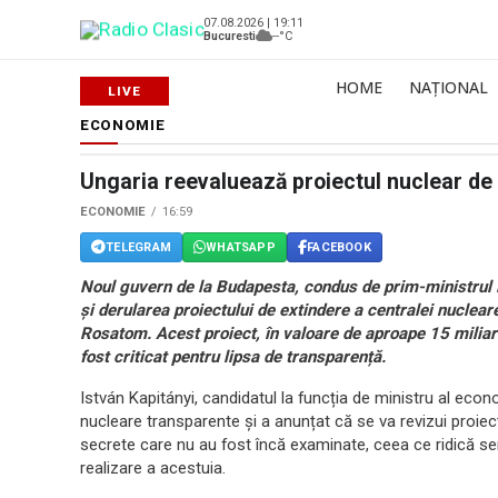
07.08.2026 | 19:11
Bucuresti
--°C
HOME
NAȚIONAL
ECONOMIE
Ungaria reevaluează proiectul nuclear de
ECONOMIE
16:59
TELEGRAM
WHATSAPP
FACEBOOK
Noul guvern de la Budapesta, condus de prim-ministrul 
și derularea proiectului de extindere a centralei nuclea
Rosatom. Acest proiect, în valoare de aproape 15 miliarde 
fost criticat pentru lipsa de transparență.
István Kapitányi, candidatul la funcția de ministru al econo
nucleare transparente și a anunțat că se va revizui proiec
secrete care nu au fost încă examinate, ceea ce ridică sem
realizare a acestuia.