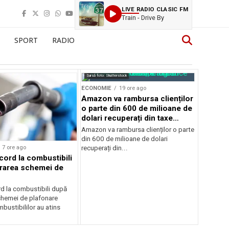
LIVE RADIO CLASIC FM
Train - Drive By
SPORT
RADIO
Sursă foto: Shutterstock
ECONOMIE
19 ore ago
Amazon va rambursa clienților
o parte din 600 de milioane de
dolari recuperați din taxe
vamale
Amazon va rambursa clienților o parte
din 600 de milioane de dolari
7 ore ago
recuperați din...
cord la combustibili
rarea schemei de
rd la combustibili după
chemei de plafonare
mbustibililor au atins