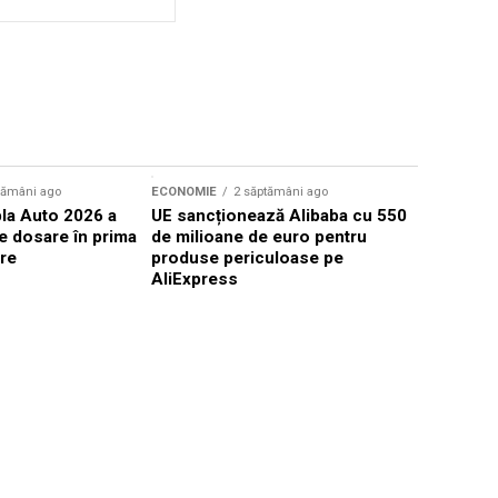
Sursă foto: Shutte
tămâni ago
ECONOMIE
2 săptămâni ago
ECONOMIE
la Auto 2026 a
UE sancționează Alibaba cu 550
Prețul ben
e dosare în prima
de milioane de euro pentru
din nou 4 
are
produse periculoase pe
AliExpress