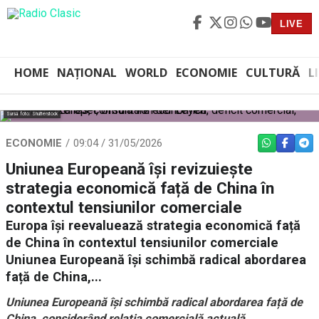
LIVE
HOME
NAȚIONAL
WORLD
ECONOMIE
CULTURĂ
L
Sursă foto: Shutterstock
ECONOMIE
09:04 / 31/05/2026
WHATSAPP
FACEBO
TEL
Uniunea Europeană își revizuiește
strategia economică față de China în
contextul tensiunilor comerciale
Europa își reevaluează strategia economică față
de China în contextul tensiunilor comerciale
Uniunea Europeană își schimbă radical abordarea
față de China,...
Uniunea Europeană își schimbă radical abordarea față de
China, considerând relația comercială actuală