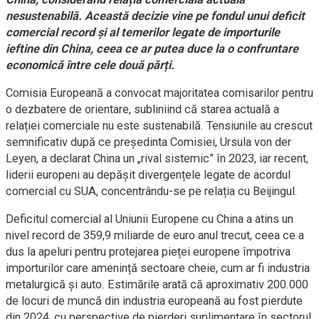
nesustenabilă. Această decizie vine pe fondul unui deficit
comercial record și al temerilor legate de importurile
ieftine din China, ceea ce ar putea duce la o confruntare
economică între cele două părți.
Comisia Europeană a convocat majoritatea comisarilor pentru
o dezbatere de orientare, subliniind că starea actuală a
relației comerciale nu este sustenabilă. Tensiunile au crescut
semnificativ după ce președinta Comisiei, Ursula von der
Leyen, a declarat China un „rival sistemic” în 2023, iar recent,
liderii europeni au depășit divergențele legate de acordul
comercial cu SUA, concentrându-se pe relația cu Beijingul.
Deficitul comercial al Uniunii Europene cu China a atins un
nivel record de 359,9 miliarde de euro anul trecut, ceea ce a
dus la apeluri pentru protejarea pieței europene împotriva
importurilor care amenință sectoare cheie, cum ar fi industria
metalurgică și auto. Estimările arată că aproximativ 200.000
de locuri de muncă din industria europeană au fost pierdute
din 2024, cu perspective de pierderi suplimentare în sectorul