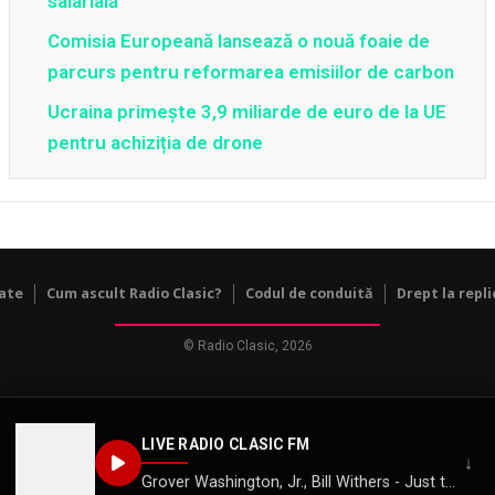
salarială
Comisia Europeană lansează o nouă foaie de
parcurs pentru reformarea emisiilor de carbon
Ucraina primește 3,9 miliarde de euro de la UE
pentru achiziția de drone
tate
Cum ascult Radio Clasic?
Codul de conduită
Drept la repli
© Radio Clasic, 2026
LIVE RADIO CLASIC FM
↓
Grover Washington, Jr., Bill Withers - Just the Two of Us